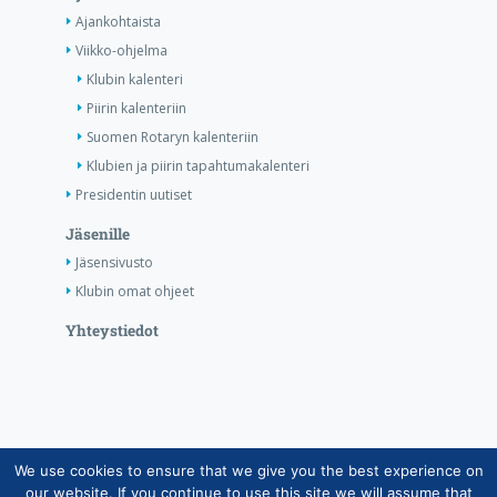
Ajankohtaista
Viikko-ohjelma
Klubin kalenteri
Piirin kalenteriin
Suomen Rotaryn kalenteriin
Klubien ja piirin tapahtumakalenteri
Presidentin uutiset
Jäsenille
Jäsensivusto
Klubin omat ohjeet
Yhteystiedot
We use cookies to ensure that we give you the best experience on
Copyright © Suomen Rotarypalvelu ry 2026 |
our website. If you continue to use this site we will assume that