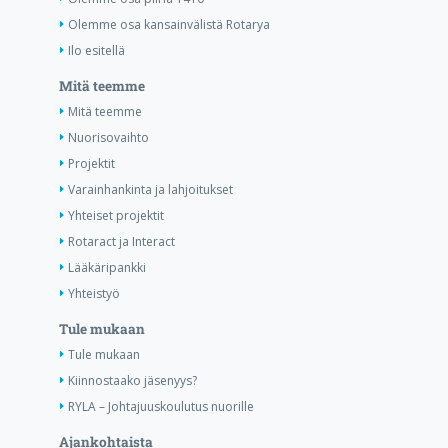
Olemme osa kansainvälistä Rotarya
Ilo esitellä
Mitä teemme
Mitä teemme
Nuorisovaihto
Projektit
Varainhankinta ja lahjoitukset
Yhteiset projektit
Rotaract ja Interact
Lääkäripankki
Yhteistyö
Tule mukaan
Tule mukaan
Kiinnostaako jäsenyys?
RYLA – Johtajuuskoulutus nuorille
Ajankohtaista