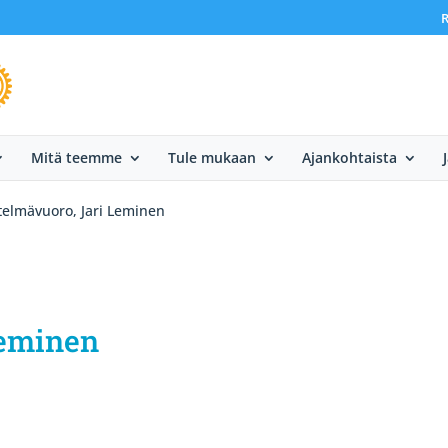
R
Mitä teemme
Tule mukaan
Ajankohtaista
telmävuoro, Jari Leminen
Leminen