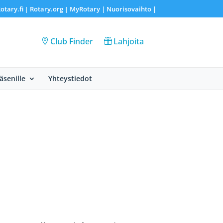
otary.fi
Rotary.org
MyRotary |
Nuorisovaihto
|
|
|
Club Finder
Lahjoita
Jäsenille
Yhteystiedot