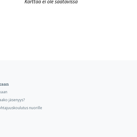
Karttaa ei ole saatavissa
kaan
kaan
aako jäsenyys?
ohtajuuskoulutus nuorille