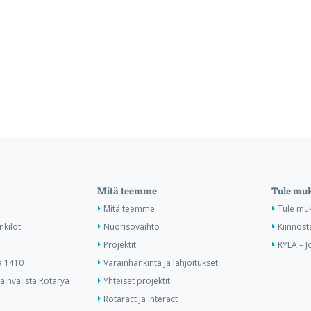
Mitä teemme
Tule mu
Mitä teemme
Tule mu
nkilöt
Nuorisovaihto
Kiinnost
Projektit
RYLA – J
ä 1410
Varainhankinta ja lahjoitukset
invälistä Rotarya
Yhteiset projektit
Rotaract ja Interact