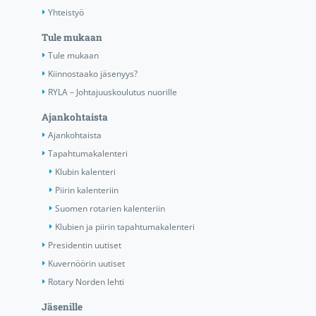
Yhteistyö
Tule mukaan
Tule mukaan
Kiinnostaako jäsenyys?
RYLA – Johtajuuskoulutus nuorille
Ajankohtaista
Ajankohtaista
Tapahtumakalenteri
Klubin kalenteri
Piirin kalenteriin
Suomen rotarien kalenteriin
Klubien ja piirin tapahtumakalenteri
Presidentin uutiset
Kuvernöörin uutiset
Rotary Norden lehti
Jäsenille