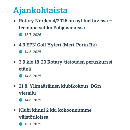
Ajankohtaista
Rotary Norden 4/2026 on nyt luettavissa –
teemana sähkö Pohjoismaissa
13.7. 2026
4.9 EPN Golf Yyteri (Meri-Porin Rk)
14.8. 2025
3.9 klo 18-20 Rotary-tietouden peruskurssi
etänä
14.8. 2025
21.8. Ylimääräinen klubikokous, DG:n
vierailu
14.8. 2025
Klubi kiinni 2 kk, kokoonnumme
väistötiloissa
10.1. 2025