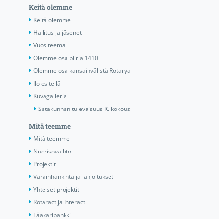
Keitä olemme
Keitä olemme
Hallitus ja jäsenet
Vuositeema
Olemme osa piiriä 1410
Olemme osa kansainvälistä Rotarya
Ilo esitellä
Kuvagalleria
Satakunnan tulevaisuus IC kokous
Mitä teemme
Mitä teemme
Nuorisovaihto
Projektit
Varainhankinta ja lahjoitukset
Yhteiset projektit
Rotaract ja Interact
Lääkäripankki