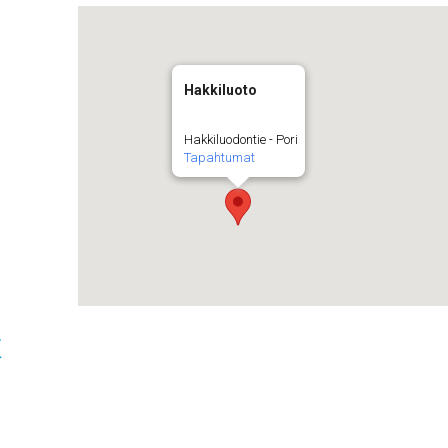
Hakkiluoto
Hakkiluodontie - Pori
Tapahtumat
t