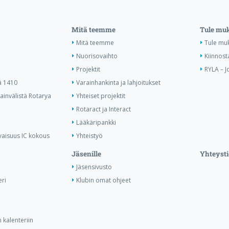
Mitä teemme
Tule mu
Mitä teemme
Tule mu
Nuorisovaihto
Kiinnost
Projektit
RYLA – J
ä 1410
Varainhankinta ja lahjoitukset
invälistä Rotarya
Yhteiset projektit
Rotaract ja Interact
Lääkäripankki
vaisuus IC kokous
Yhteistyö
Jäsenille
Yhteysti
Jäsensivusto
ri
Klubin omat ohjeet
 kalenteriin