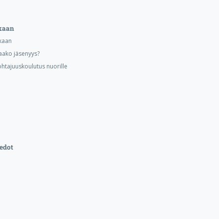
kaan
kaan
aako jäsenyys?
ohtajuuskoulutus nuorille
edot