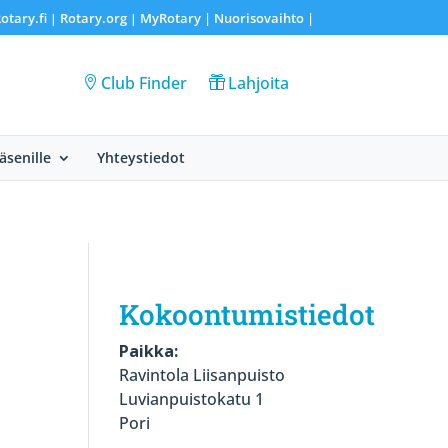
otary.fi
Rotary.org
MyRotary |
Nuorisovaihto
|
|
|
Club Finder
Lahjoita
Jäsenille
Yhteystiedot
Kokoontumistiedot
Paikka:
Ravintola Liisanpuisto
Luvianpuistokatu 1
Pori