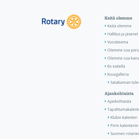
Keitä olemme
Keitä olemme
Hallitus ja jäsenet
Vuositeema
Olemme osa piiri
Olemme osa kansa
Ilo esitellä
Kuvagalleria
Satakunnan tule
Ajankohtaista
Ajankohtaista
Tapahtumakalente
Klubin kalenteri
Piirin kalenteriin
Suomen rotarien