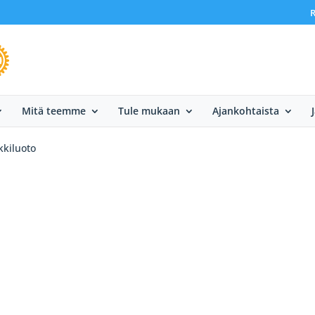
R
Mitä teemme
Tule mukaan
Ajankohtaista
kkiluoto