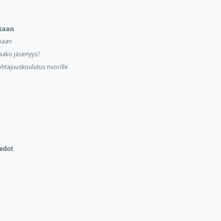
kaan
kaan
aako jäsenyys?
ohtajuuskoulutus nuorille
edot