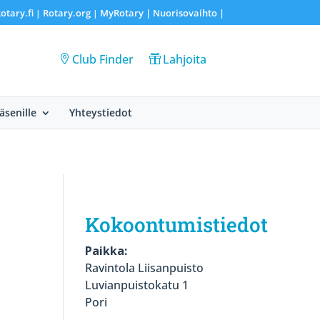
otary.fi
Rotary.org
MyRotary |
Nuorisovaihto
|
|
|
Club Finder
Lahjoita
Jäsenille
Yhteystiedot
Kokoontumistiedot
Paikka:
Ravintola Liisanpuisto
Luvianpuistokatu 1
Pori