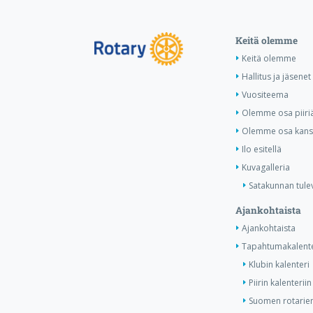
Keitä olemme
Keitä olemme
Hallitus ja jäsenet
Vuositeema
Olemme osa piiri
Olemme osa kansa
Ilo esitellä
Kuvagalleria
Satakunnan tule
Ajankohtaista
Ajankohtaista
Tapahtumakalente
Klubin kalenteri
Piirin kalenteriin
Suomen rotarien