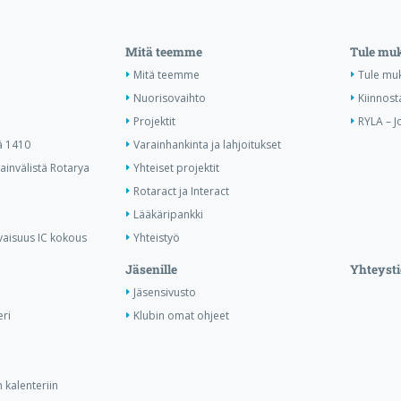
Mitä teemme
Tule mu
Mitä teemme
Tule mu
Nuorisovaihto
Kiinnost
Projektit
RYLA – J
ä 1410
Varainhankinta ja lahjoitukset
invälistä Rotarya
Yhteiset projektit
Rotaract ja Interact
Lääkäripankki
vaisuus IC kokous
Yhteistyö
Jäsenille
Yhteysti
Jäsensivusto
ri
Klubin omat ohjeet
 kalenteriin