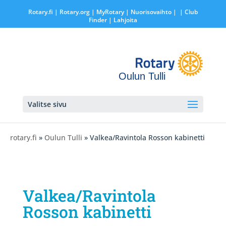
Rotary.fi
|
Rotary.org
|
MyRotary |
Nuorisovaihto
|
| Club
Finder
| Lahjoita
Oulun Tulli
Valitse sivu
rotary.fi
»
Oulun Tulli
» Valkea/Ravintola Rosson kabinetti
Valkea/Ravintola
Rosson kabinetti