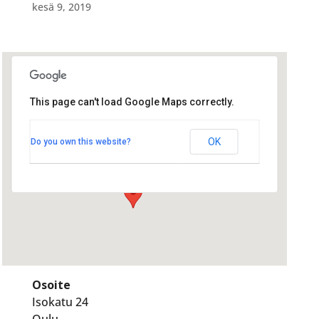
kesä 9, 2019
This page can't load Google Maps correctly.
Valkea/Ravintola Rosson
kabinetti
Valkea/Ravintola Rosson kabinetti
OK
Do you own this website?
Isokatu 24 - Oulu
Tapahtumat
Osoite
Isokatu 24
Oulu