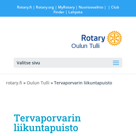
Rotary.fi
|
Rotary.org
|
MyRotary |
Nuorisovaihto
|
| Club
Finder
| Lahjoita
Oulun Tulli
Valitse sivu
rotary.fi
»
Oulun Tulli
» Tervaporvarin liikuntapuisto
Tervaporvarin
liikuntapuisto