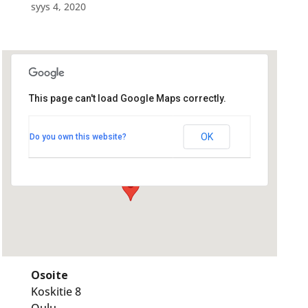
syys 4, 2020
This page can't load Google Maps correctly.
Tervaporvarin liikuntapuisto
Tervaporvarin liikuntapuisto
OK
Do you own this website?
Koskitie 8 - Oulu
Tapahtumat
Osoite
Koskitie 8
Oulu