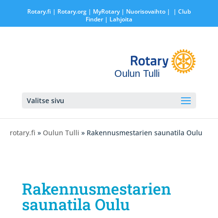
Rotary.fi
|
Rotary.org
|
MyRotary |
Nuorisovaihto
|
| Club
Finder
| Lahjoita
Oulun Tulli
Valitse sivu
rotary.fi
»
Oulun Tulli
» Rakennusmestarien saunatila Oulu
Rakennusmestarien
saunatila Oulu