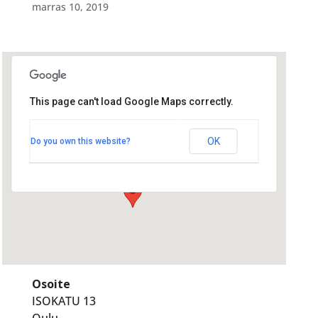
marras 10, 2019
This page can't load Google Maps correctly.
Rakennusmestarien saunatila
Oulu
Rakennusmestarien saunatila Oulu
OK
Do you own this website?
ISOKATU 13 - Oulu
Tapahtumat
Osoite
ISOKATU 13
Oulu