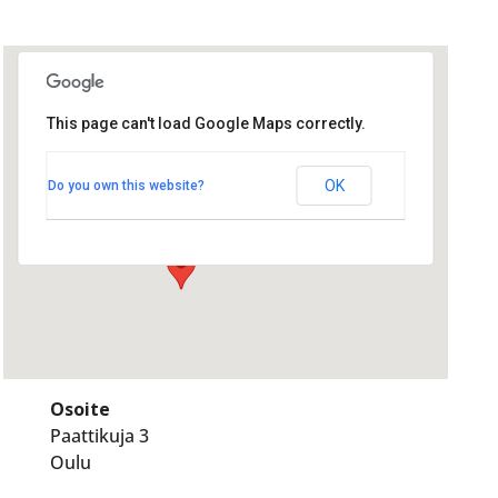
This page can't load Google Maps correctly.
Koivula
Koivula
OK
Do you own this website?
Paattikuja 3 - Oulu
Tapahtumat
Osoite
Paattikuja 3
Oulu