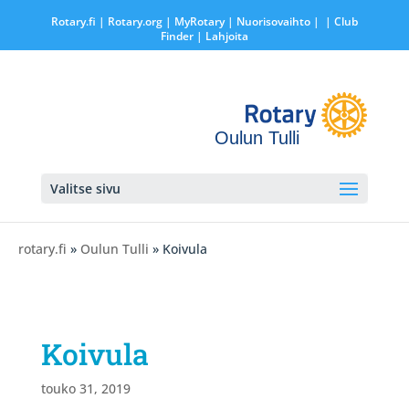
Rotary.fi
|
Rotary.org
|
MyRotary |
Nuorisovaihto
|
| Club
Finder
| Lahjoita
Oulun Tulli
Valitse sivu
rotary.fi
»
Oulun Tulli
» Koivula
Koivula
touko 31, 2019