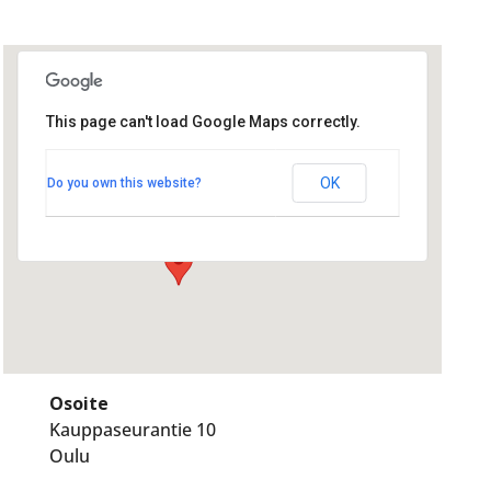
This page can't load Google Maps correctly.
Jazzvintti
Jazzvintti
OK
Do you own this website?
Kauppaseurantie 10 - Oulu
Tapahtumat
Osoite
Kauppaseurantie 10
Oulu