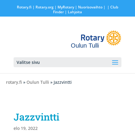
Rotary.fi
|
Rotary.org
|
MyRotary |
Nuorisovaihto
|
| Club
Finder
| Lahjoita
Oulun Tulli
Valitse sivu
rotary.fi
»
Oulun Tulli
» Jazzvintti
Jazzvintti
elo 19, 2022