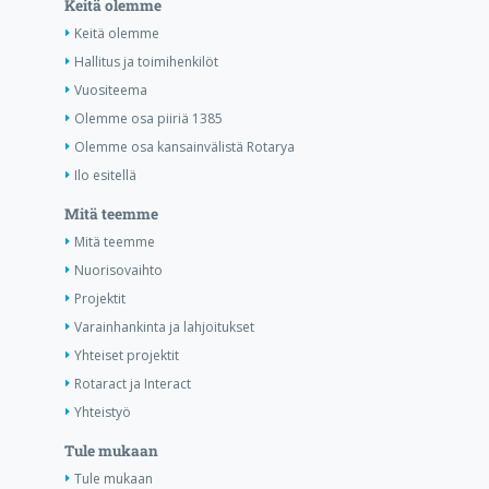
Keitä olemme
Keitä olemme
Hallitus ja toimihenkilöt
Vuositeema
Olemme osa piiriä 1385
Olemme osa kansainvälistä Rotarya
Ilo esitellä
Mitä teemme
Mitä teemme
Nuorisovaihto
Projektit
Varainhankinta ja lahjoitukset
Yhteiset projektit
Rotaract ja Interact
Yhteistyö
Tule mukaan
Tule mukaan