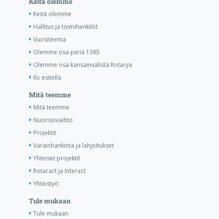
Keitä olemme
Keitä olemme
Hallitus ja toimihenkilöt
Vuositeema
Olemme osa piiriä 1385
Olemme osa kansainvälistä Rotarya
Ilo esitellä
Mitä teemme
Mitä teemme
Nuorisovaihto
Projektit
Varainhankinta ja lahjoitukset
Yhteiset projektit
Rotaract ja Interact
Yhteistyö
Tule mukaan
Tule mukaan