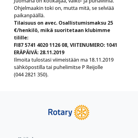
Juomana on kotikaljaa, valko- ja punaviiniä.
Ohjelmaakin toki on, mutta mitä, se selviää
paikanpäällä.
Tilaisuus on avec. Osallistumismaksu 25
€/henkilö, mikä suoritetaan klubimme
tilille:
FI87 5741 4020 1126 08, VIITENUMERO: 1041
ERÄPÄIVÄ: 28.11.2019
Ilmoita tulostasi viimeistään ma 18.11.2019
sähköpostilla tai puhelimitse P Reijolle
(044 2821 350).