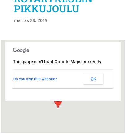
PIKKUJOULU
marras 28, 2019
This page can't load Google Maps correctly.
Rakennusmestarien saunatila
Oulu
Rakennusmestarien saunatila Oulu
OK
Do you own this website?
ISOKATU 13 - Oulu
Tapahtumat