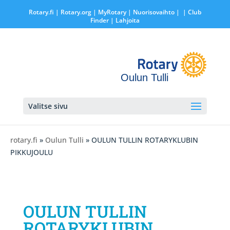
Rotary.fi
|
Rotary.org
|
MyRotary |
Nuorisovaihto
|
| Club
Finder
| Lahjoita
Oulun Tulli
Valitse sivu
rotary.fi
»
Oulun Tulli
» OULUN TULLIN ROTARYKLUBIN
PIKKUJOULU
OULUN TULLIN
ROTARYKLUBIN