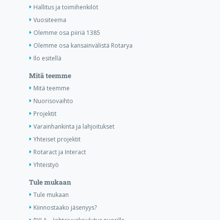
Hallitus ja toimihenkilöt
Vuositeema
Olemme osa piiriä 1385
Olemme osa kansainvälistä Rotarya
Ilo esitellä
Mitä teemme
Mitä teemme
Nuorisovaihto
Projektit
Varainhankinta ja lahjoitukset
Yhteiset projektit
Rotaract ja Interact
Yhteistyö
Tule mukaan
Tule mukaan
Kiinnostaako jäsenyys?