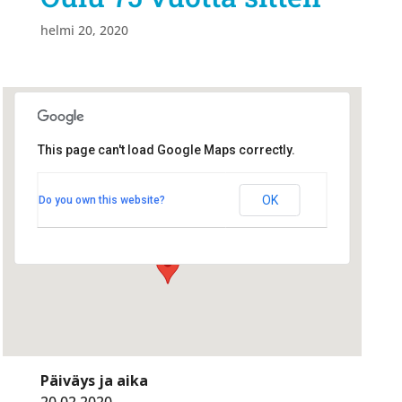
helmi 20, 2020
This page can't load Google Maps correctly.
Valkea/Ravintola Rosson
kabinetti
Valkea/Ravintola Rosson kabinetti
OK
Do you own this website?
Isokatu 24 - Oulu
Tapahtumat
Päiväys ja aika
20.02.2020