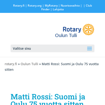
Rotary.fi
|
Rotary.org
|
MyRotary |
Nuorisovaihto
|
| Club
Finder
| Lahjoita
Oulun Tulli
Valitse sivu
rotary.fi
»
Oulun Tulli
» Matti Rossi: Suomi ja Oulu 75 vuotta
sitten
Matti Rossi: Suomi ja
Oulu 75 vuotta sitten