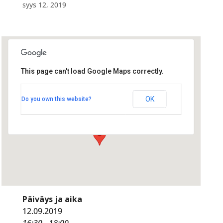
syys 12, 2019
This page can't load Google Maps correctly.
Valkea/Ravintola Rosson
kabinetti
Valkea/Ravintola Rosson kabinetti
OK
Do you own this website?
Isokatu 24 - Oulu
Tapahtumat
Päiväys ja aika
12.09.2019
16:30 - 18:00