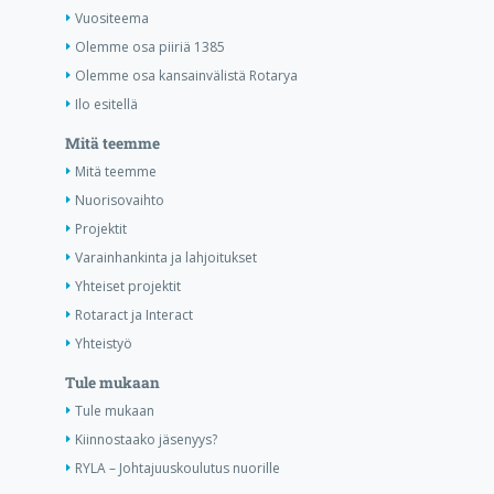
Vuositeema
Olemme osa piiriä 1385
Olemme osa kansainvälistä Rotarya
Ilo esitellä
Mitä teemme
Mitä teemme
Nuorisovaihto
Projektit
Varainhankinta ja lahjoitukset
Yhteiset projektit
Rotaract ja Interact
Yhteistyö
Tule mukaan
Tule mukaan
Kiinnostaako jäsenyys?
RYLA – Johtajuuskoulutus nuorille