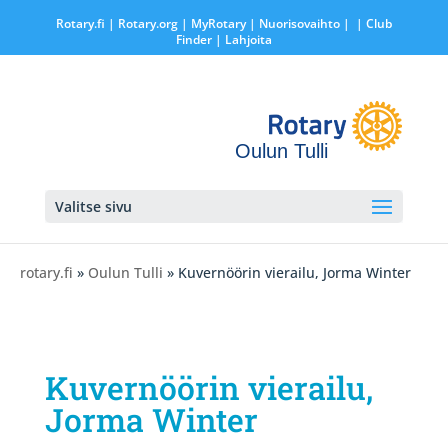
Rotary.fi
|
Rotary.org
|
MyRotary |
Nuorisovaihto
|
| Club
Finder
| Lahjoita
Oulun Tulli
Valitse sivu
rotary.fi
»
Oulun Tulli
» Kuvernöörin vierailu, Jorma Winter
Kuvernöörin vierailu,
Jorma Winter