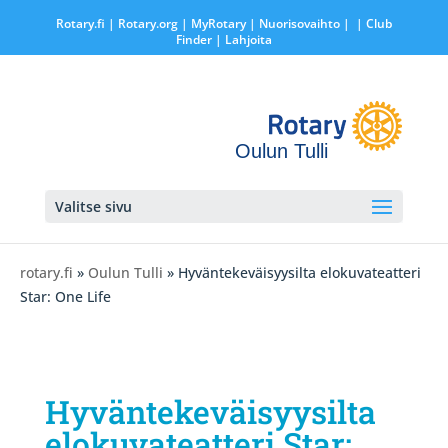
Rotary.fi
|
Rotary.org
|
MyRotary |
Nuorisovaihto
|
| Club
Finder
| Lahjoita
Oulun Tulli
Valitse sivu
rotary.fi
»
Oulun Tulli
» Hyväntekeväisyysilta elokuvateatteri
Star: One Life
Hyväntekeväisyysilta
elokuvateatteri Star: