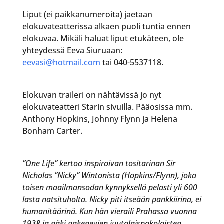
Liput (ei paikkanumeroita) jaetaan
elokuvateatterissa alkaen puoli tuntia ennen
elokuvaa. Mikäli haluat liput etukäteen, ole
yhteydessä Eeva Siuruaan:
eevasi@hotmail.com
tai 040-5537118.
Elokuvan traileri on nähtävissä jo nyt
elokuvateatteri Starin sivuilla. Pääosissa mm.
Anthony Hopkins, Johnny Flynn ja Helena
Bonham Carter.
”One Life” kertoo inspiroivan tositarinan Sir
Nicholas ”Nicky” Wintonista (Hopkins/Flynn), joka
toisen maailmansodan kynnyksellä pelasti yli 600
lasta natsituholta. Nicky piti itseään pankkiirina, ei
humanitäärinä. Kun hän vieraili Prahassa vuonna
1938 ja näki pakenevien juutalaispakolaisten