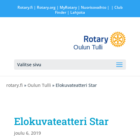
Rotary.fi
|
Rotary.org
|
MyRotary |
Nuorisovaihto
|
| Club
Finder
| Lahjoita
Oulun Tulli
Valitse sivu
rotary.fi
»
Oulun Tulli
» Elokuvateatteri Star
Elokuvateatteri Star
joulu 6, 2019