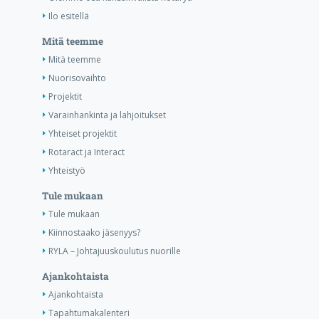
Ilo esitellä
Mitä teemme
Mitä teemme
Nuorisovaihto
Projektit
Varainhankinta ja lahjoitukset
Yhteiset projektit
Rotaract ja Interact
Yhteistyö
Tule mukaan
Tule mukaan
Kiinnostaako jäsenyys?
RYLA – Johtajuuskoulutus nuorille
Ajankohtaista
Ajankohtaista
Tapahtumakalenteri