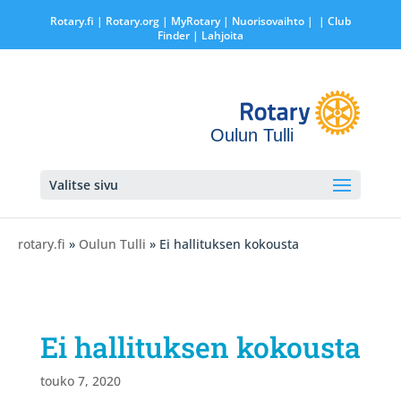
Rotary.fi
|
Rotary.org
|
MyRotary |
Nuorisovaihto
|
| Club
Finder
| Lahjoita
Oulun Tulli
Valitse sivu
rotary.fi
»
Oulun Tulli
» Ei hallituksen kokousta
Ei hallituksen kokousta
touko 7, 2020