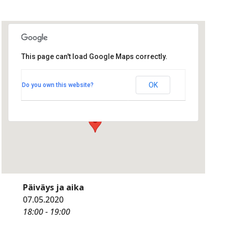
This page can't load Google Maps correctly.
Valkea/Ravintola Rosson
kabinetti
Valkea/Ravintola Rosson kabinetti
OK
Do you own this website?
Isokatu 24 - Oulu
Tapahtumat
Päiväys ja aika
07.05.2020
18:00 - 19:00