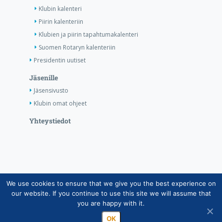
Klubin kalenteri
Piirin kalenteriin
Klubien ja piirin tapahtumakalenteri
Suomen Rotaryn kalenteriin
Presidentin uutiset
Jäsenille
Jäsensivusto
Klubin omat ohjeet
Yhteystiedot
We use cookies to ensure that we give you the best experience on
Copyright © Suomen Rotarypalvelu ry 2026 |
our website. If you continue to use this site we will assume that
Jäsentietojärjestelmän tietosuojaseloste
|
Henkilötietojen
you are happy with it.
käsittely Rotarytoiminnassa
OK