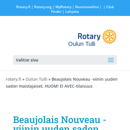
Rotary.fi
|
Rotary.org
|
MyRotary |
Nuorisovaihto
|
| Club
Finder
| Lahjoita
Oulun Tulli
Valitse sivu
rotary.fi
»
Oulun Tulli
» Beaujolais Nouveau -viinin uuden
sadon maistajaiset, HUOM! EI AVEC-tilaisuus
Beaujolais Nouveau -
viinin uuden sadon