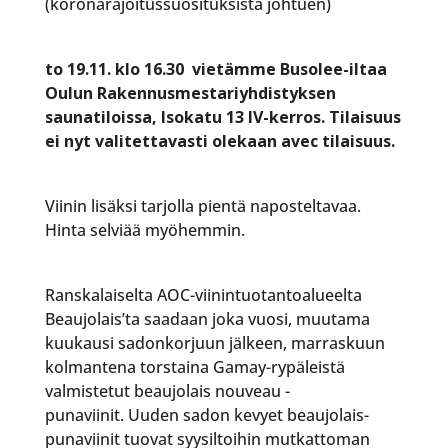
(koronarajoitussuosituksista johtuen)
to 19.11. klo 16.30 vietämme Busolee-iltaa
Oulun Rakennusmestariyhdistyksen
saunatiloissa, Isokatu 13 IV-kerros. Tilaisuus
ei nyt valitettavasti olekaan avec tilaisuus.
Viinin lisäksi tarjolla pientä naposteltavaa.
Hinta selviää myöhemmin.
Ranskalaiselta AOC-viinintuotantoalueelta
Beaujolais’ta saadaan joka vuosi, muutama
kuukausi sadonkorjuun jälkeen, marraskuun
kolmantena torstaina Gamay-rypäleistä
valmistetut beaujolais nouveau -
punaviinit. Uuden sadon kevyet beaujolais-
punaviinit tuovat syysiltoihin mutkattoman