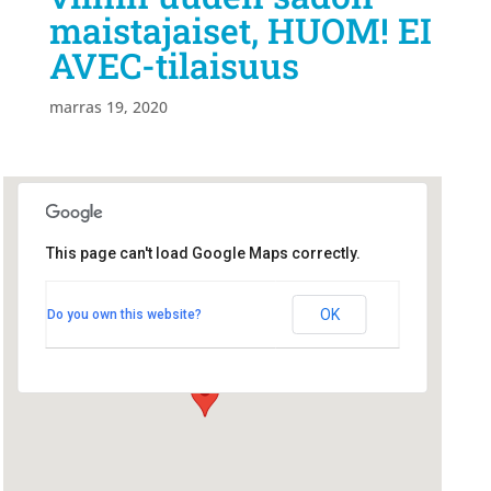
maistajaiset, HUOM! EI
AVEC-tilaisuus
marras 19, 2020
This page can't load Google Maps correctly.
Rakennusmestarien saunatila
Oulu
Rakennusmestarien saunatila Oulu
OK
Do you own this website?
ISOKATU 13 - Oulu
Tapahtumat