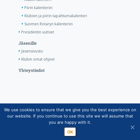
Piirin kalenteriin
Klubien ja piirin tapahtumakalenteri
Suomen Rotaryn kalenteriin
Presidentin uutiset
Jäsenille
Jäsensivusto
Klubin omat ohjeet
Yhteystiedot
We use cookies to ensure that we give you the best experience on
Copyright © Suomen Rotarypalvelu ry 2026 |
our website. If you continue to use this site we will assume that
Jäsentietojärjestelmän tietosuojaseloste
|
Henkilötietojen
you are happy with it.
käsittely Rotarytoiminnassa
OK