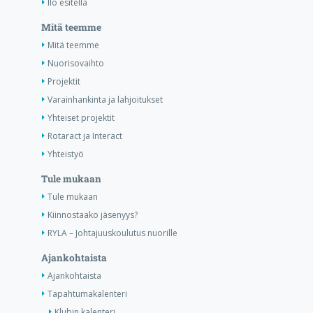
Ilo esitellä
Mitä teemme
Mitä teemme
Nuorisovaihto
Projektit
Varainhankinta ja lahjoitukset
Yhteiset projektit
Rotaract ja Interact
Yhteistyö
Tule mukaan
Tule mukaan
Kiinnostaako jäsenyys?
RYLA – Johtajuuskoulutus nuorille
Ajankohtaista
Ajankohtaista
Tapahtumakalenteri
Klubin kalenteri