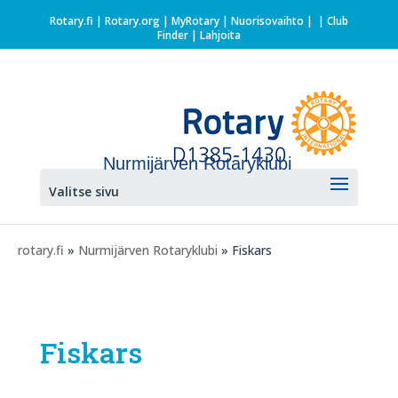
Rotary.fi
|
Rotary.org
|
MyRotary |
Nuorisovaihto
|
| Club
Finder
| Lahjoita
Nurmijärven Rotaryklubi
Valitse sivu
rotary.fi
»
Nurmijärven Rotaryklubi
» Fiskars
Fiskars