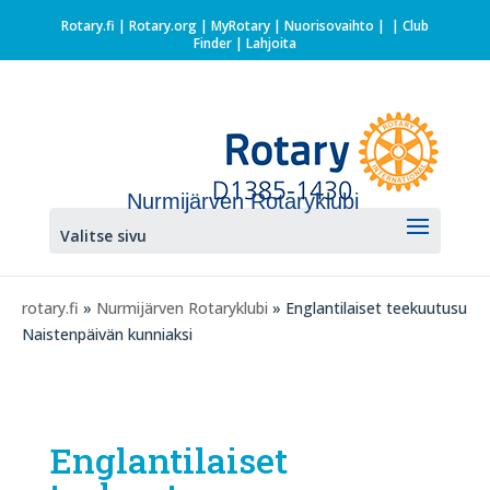
Rotary.fi
|
Rotary.org
|
MyRotary |
Nuorisovaihto
|
| Club
Finder
| Lahjoita
Nurmijärven Rotaryklubi
Valitse sivu
rotary.fi
»
Nurmijärven Rotaryklubi
» Englantilaiset teekuutusu
Naistenpäivän kunniaksi
Englantilaiset