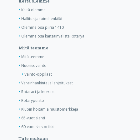
Keitä olemme
Keitä olemme
Hallitus ja toimihenkilöt
Olemme osa piiriä 1410
Olemme osa kansainvälistä Rotarya
Mitä teemme
Mitä teemme
Nuorisovaihto
Vaihto-oppilaat
Varainhankinta ja lahjoitukset
Rotaract ja Interact
Rotarypuisto
Klubin hoitamia muistomerkkejä
65-vuotislehti
60-vuotishistoriikki
Tule mukaan