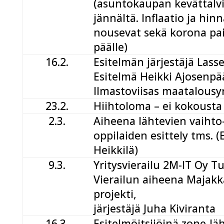
(asuntokaupan kevättalvi
jännältä. Inflaatio ja hinn
nousevat sekä korona pa
päälle)
16.2.
Esitelmän järjestäjä Lass
Esitelmä Heikki Ajosenpä
Ilmastoviisas maatalousyr
23.2.
Hiihtoloma – ei kokousta
2.3.
Aiheena lähtevien vaihto
oppilaiden esittely tms. (
Heikkilä)
9.3.
Yritysvierailu 2M-IT Oy T
Vierailun aiheena Majakk
projekti,
järjestäjä Juha Kiviranta
16.3.
Esitelmöitsijöinä zone-läh