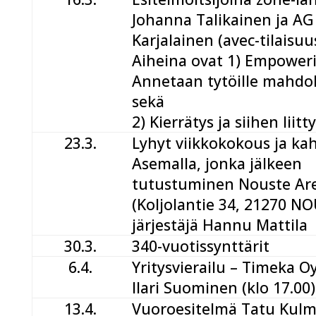
Johanna Talikainen ja AG
Karjalainen (avec-tilaisuu
Aiheina ovat 1) Empoweri
Annetaan tytöille mahdol
sekä
2) Kierrätys ja siihen liitt
23.3.
Lyhyt viikkokokous ja kah
Asemalla, jonka jälkeen
tutustuminen Nouste Ar
(Koljolantie 34, 21270 N
järjestäjä Hannu Mattila
30.3.
340-vuotissynttärit
6.4.
Yritysvierailu – Timeka Oy
Ilari Suominen (klo 17.00)
13.4.
Vuoroesitelmä Tatu Kulm