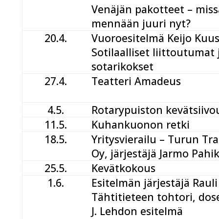
Venäjän pakotteet – miss
mennään juuri nyt?
20.4.
Vuoroesitelmä Keijo Kuus
Sotilaalliset liittoutumat 
sotarikokset
27.4.
Teatteri Amadeus
4.5.
Rotarypuiston kevätsiivo
11.5.
Kuhankuonon retki
18.5.
Yritysvierailu – Turun Tr
Oy, järjestäjä Jarmo Pahi
25.5.
Kevätkokous
1.6.
Esitelmän järjestäjä Raul
Tähtitieteen tohtori, dos
J. Lehdon esitelmä