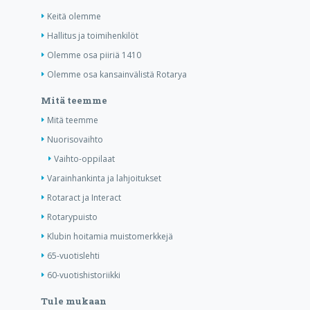
Keitä olemme
Hallitus ja toimihenkilöt
Olemme osa piiriä 1410
Olemme osa kansainvälistä Rotarya
Mitä teemme
Mitä teemme
Nuorisovaihto
Vaihto-oppilaat
Varainhankinta ja lahjoitukset
Rotaract ja Interact
Rotarypuisto
Klubin hoitamia muistomerkkejä
65-vuotislehti
60-vuotishistoriikki
Tule mukaan