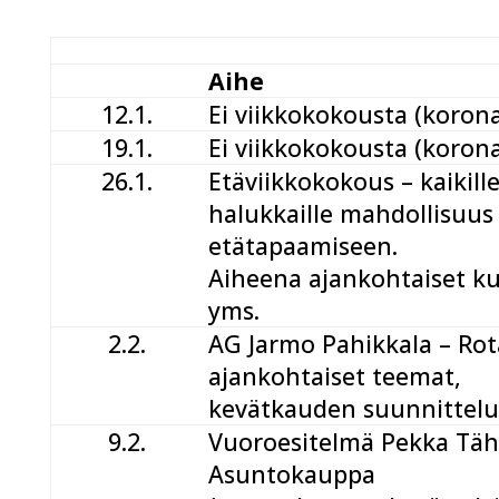
Aihe
12.1.
Ei viikkokokousta (koron
19.1.
Ei viikkokokousta (koron
26.1.
Etäviikkokokous – kaikill
halukkaille mahdollisuus
etätapaamiseen.
Aiheena ajankohtaiset k
yms.
2.2.
AG Jarmo Pahikkala – Ro
ajankohtaiset teemat,
kevätkauden suunnittel
9.2.
Vuoroesitelmä Pekka Täh
Asuntokauppa