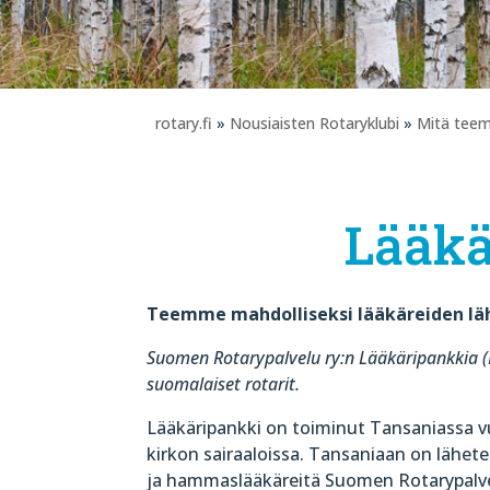
rotary.fi
»
Nousiaisten Rotaryklubi
»
Mitä tee
Lääkä
Teemme mahdolliseksi lääkäreiden lä
Suomen Rotarypalvelu ry:n Lääkäripankkia (R
suomalaiset rotarit.
Lääkäripankki on toiminut Tansaniassa v
kirkon sairaaloissa. Tansaniaan on lähete
ja hammaslääkäreitä Suomen Rotarypalv