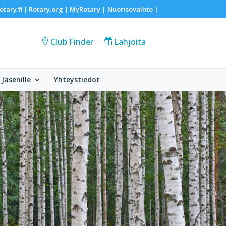
otary.fi
Rotary.org
MyRotary |
Nuorisovaihto
|
|
|
Club Finder
Lahjoita
Jäsenille
Yhteystiedot