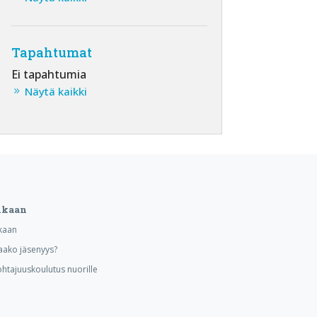
Tapahtumat
Ei tapahtumia
Näytä kaikki
ukaan
kaan
aako jäsenyys?
ohtajuuskoulutus nuorille