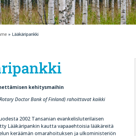
mme
» Lääkäripankki
ripankki
hettämisen kehitysmaihin
otary Doctor Bank of Finland) rahoittavat kaikki
uodesta 2002 Tansanian evankelisluterilaisen
tty Lääkäripankin kautta vapaaehtoisia lääkäreitä
elun keräämän omarahoituksen ja ulkoministeriön