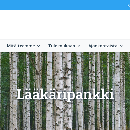
R
Mitä teemme
Tule mukaan
Ajankohtaista
Lääkäripankki