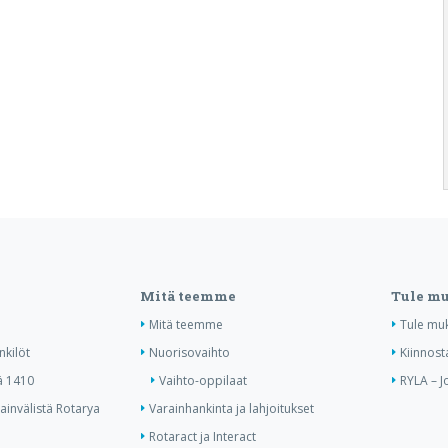
Mitä teemme
Tule m
Mitä teemme
Tule mu
nkilöt
Nuorisovaihto
Kiinnost
ä 1410
Vaihto-oppilaat
RYLA – J
invälistä Rotarya
Varainhankinta ja lahjoitukset
Rotaract ja Interact