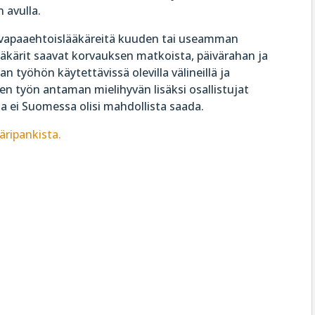
 avulla.
ä vapaaehtoislääkäreitä kuuden tai useamman
ääkärit saavat korvauksen matkoista, päivärahan ja
n työhön käytettävissä olevilla välineillä ja
n työn antaman mielihyvän lisäksi osallistujat
 ei Suomessa olisi mahdollista saada.
äripankista.