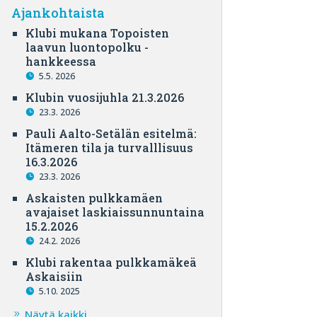
Ajankohtaista
Klubi mukana Topoisten
laavun luontopolku -
hankkeessa
5.5. 2026
Klubin vuosijuhla 21.3.2026
23.3. 2026
Pauli Aalto-Setälän esitelmä:
Itämeren tila ja turvalllisuus
16.3.2026
23.3. 2026
Askaisten pulkkamäen
avajaiset laskiaissunnuntaina
15.2.2026
24.2. 2026
Klubi rakentaa pulkkamäkeä
Askaisiin
5.10. 2025
Näytä kaikki