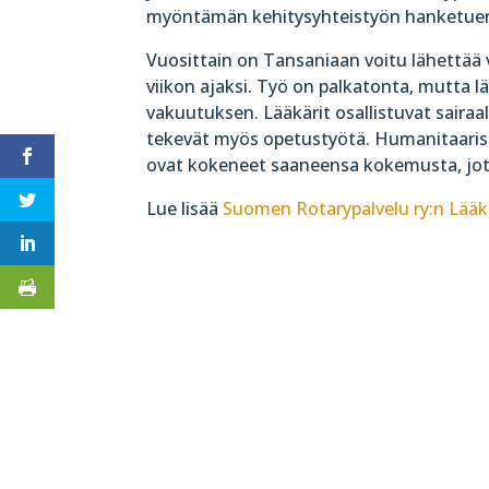
myöntämän kehitysyhteistyön hanketuen
Vuosittain on Tansaniaan voitu lähettä
viikon ajaksi. Työ on palkatonta, mutta l
vakuutuksen. Lääkärit osallistuvat sairaala
tekevät myös opetustyötä. Humanitaarise
ovat kokeneet saaneensa kokemusta, jota
Lue lisää
Suomen Rotarypalvelu ry:n Lääk