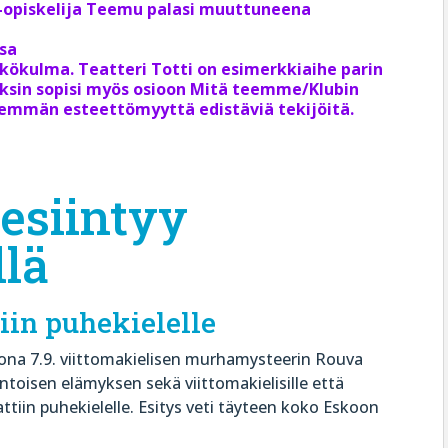
to-opiskelija Teemu palasi muuttuneena
ssa
äkökulma. Teatteri Totti on esimerkkiaihe parin
uksin sopisi myös osioon Mitä teemme/Klubin
nemmän esteettömyyttä edistäviä tekijöitä.
 esiintyy
llä
iin puhekielelle
ikkona 7.9. viittomakielisen murhamysteerin Rouva
intoisen elämyksen sekä viittomakielisille että
lkattiin puhekielelle. Esitys veti täyteen koko Eskoon