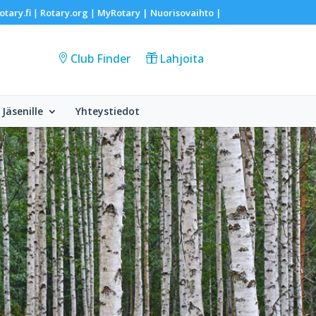
otary.fi
Rotary.org
MyRotary |
Nuorisovaihto
|
|
|
Club Finder
Lahjoita
Jäsenille
Yhteystiedot