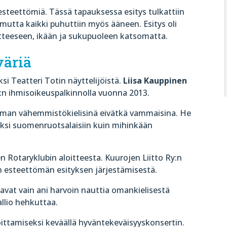
esteettömiä. Tässä tapauksessa esitys tulkattiin
t, mutta kaikki puhuttiin myös ääneen. Esitys oli
utteeseen, ikään ja sukupuoleen katsomatta.
väriä
i Teatteri Totin näyttelijöistä.
Liisa Kauppinen
:n ihmisoikeuspalkinnolla vuonna 2013.
ilman vähemmistökielisinä eivätkä vammaisina. He
ksi suomenruotsalaisiin kuin mihinkään
en Rotaryklubin aloitteesta. Kuurojen Liitto Ry:n
n esteettömän esityksen järjestämisestä.
aavat vain ani harvoin nauttia omankielisestä
allio hehkuttaa.
oittamiseksi keväällä hyväntekeväisyyskonsertin.