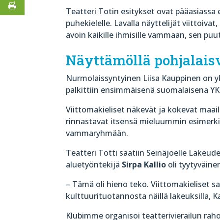
Teatteri Totin esitykset ovat pääasiassa 
puhekielelle. Lavalla näyttelijät viittoiva
avoin kaikille ihmisille vammaan, sen pu
Näyttämöllä pohjalais
Nurmolaissyntyinen Liisa Kauppinen on yks
palkittiin ensimmäisenä suomalaisena YK
Viittomakieliset näkevät ja kokevat maa
rinnastavat itsensä mieluummin esimerki
vammaryhmään.
Teatteri Totti saatiin Seinäjoelle Lakeud
aluetyöntekijä
Sirpa Kallio
oli tyytyväine
– Tämä oli hieno teko. Viittomakieliset s
kulttuurituotannosta näillä lakeuksilla, K
Klubimme organisoi teatterivierailun rah