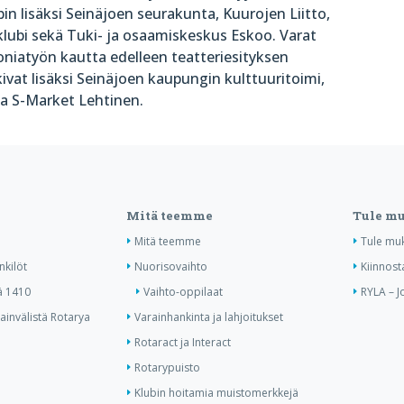
in lisäksi Seinäjoen seurakunta, Kuurojen Liitto,
klubi sekä Tuki- ja osaamiskeskus Eskoo. Varat
oniatyön kautta edelleen teatteriesityksen
ivat lisäksi Seinäjoen kaupungin kulttuuritoimi,
 ja S-Market Lehtinen.
Mitä teemme
Tule m
Mitä teemme
Tule mu
nkilöt
Nuorisovaihto
Kiinnost
ä 1410
Vaihto-oppilaat
RYLA – J
invälistä Rotarya
Varainhankinta ja lahjoitukset
Rotaract ja Interact
Rotarypuisto
Klubin hoitamia muistomerkkejä