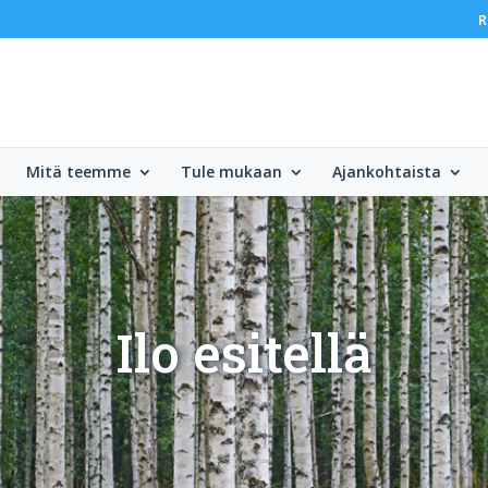
R
Mitä teemme
Tule mukaan
Ajankohtaista
Ilo esitellä