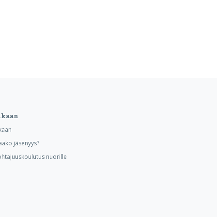
ukaan
kaan
aako jäsenyys?
ohtajuuskoulutus nuorille