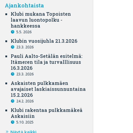
Ajankohtaista
Klubi mukana Topoisten
laavun luontopolku -
hankkeessa
5.5. 2026
Klubin vuosijuhla 21.3.2026
23.3. 2026
Pauli Aalto-Setälän esitelmä:
Itämeren tila ja turvalllisuus
16.3.2026
23.3. 2026
Askaisten pulkkamäen
avajaiset laskiaissunnuntaina
15.2.2026
24.2. 2026
Klubi rakentaa pulkkamäkeä
Askaisiin
5.10. 2025
Näytä kaikki