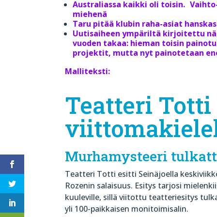
Australiassa kaikki oli toisin. Vaih
miehenä
Taru pitää klubin raha-asiat hanska
Uutisaiheen ympäriltä kirjoitettu n
vuoden takaa: hieman toisin painot
projektit, mutta nyt painotetaan e
Malliteksti:
Teatteri Totti
viittomakiele
Murhamysteeri tulkatt
Teatteri Totti esitti Seinäjoella keskivi
Rozenin salaisuus. Esitys tarjosi mielenki
kuuleville, sillä viitottu teatteriesitys tu
yli 100-paikkaisen monitoimisalin.