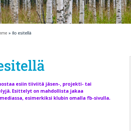
emme
» Ilo esitellä
esitellä
staa esiin tiiviitä jäsen-, projekti- tai
yjä. Esittelyt on mahdollista jakaa
mediassa, esimerkiksi klubin omalla fb-sivulla.