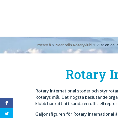
rotary.fi
»
Naantalin Rotaryklubi
» Vi är en del 
Rotary I
Rotary International stöder och styr rot
Rotarys mål. Det högsta beslutande organ
klubb har rätt att sända en officiell repre
Galjonsfiguren för Rotary International ä