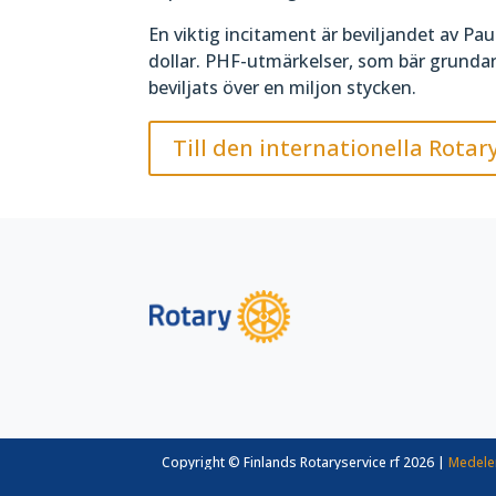
En viktig incitament är beviljandet av Pa
dollar. PHF-utmärkelser, som bär grundar
beviljats över en miljon stycken.
Till den internationella Rotar
Copyright © Finlands Rotaryservice rf 2026 |
Medele