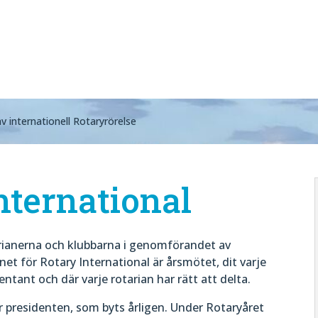
av internationell Rotaryrörelse
nternational
arianerna och klubbarna i genomförandet av
et för Rotary International är årsmötet, dit varje
sentant och där varje rotarian har rätt att delta.
r presidenten, som byts årligen. Under Rotaryåret