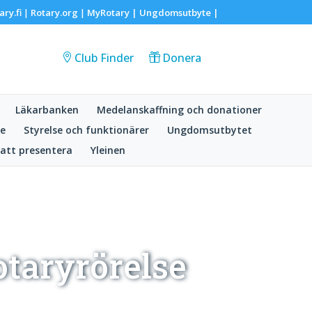
ary.fi
Rotary.org
MyRotary |
Ungdomsutbyte
|
|
|
Club Finder
Donera
Läkarbanken
Medelanskaffning och donationer
e
Styrelse och funktionärer
Ungdomsutbytet
 att presentera
Yleinen
otaryrörelse