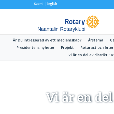
Suomi
English
Naantalin Rotaryklubi
Är Du intresserad av ett medlemskap?
Årstema
G
Presidentens nyheter
Projekt
Rotaract och Inter
Vi är en del av distrikt 14
Vi är en de