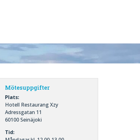
Mötesuppgifter
Plats:
Hotell Restaurang Xzy
Adressgatan 11
60100 Seinäjoki
Tid:
Måndagar kl. 12.00-13.00