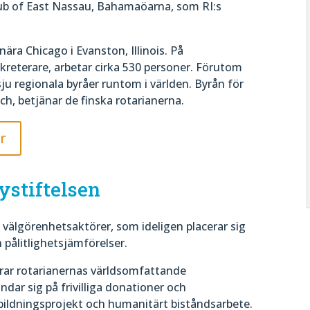
lub of East Nassau, Bahamaöarna, som RI:s
ära Chicago i Evanston, Illinois. På
reterare, arbetar cirka 530 personer. Förutom
ju regionala byråer runtom i världen. Byrån för
ch, betjänar de finska rotarianerna.
r
ystiftelsen
a välgörenhetsaktörer, som ideligen placerar sig
 pålitlighetsjämförelser.
erar rotarianernas världsomfattande
ndar sig på frivilliga donationer och
utbildningsprojekt och humanitärt biståndsarbete.