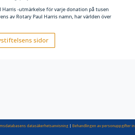
ul Harris -utmärkelse för varje donation på tusen
ens av Rotary Paul Harris namn, har världen över
ystiftelsens sidor
msdatabasens datasäkerhetsanvisning
|
Behandlingen av personuppgifter i
rotaryverksamheten