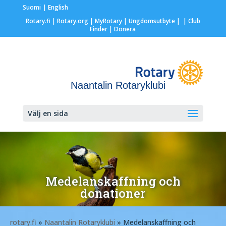
Suomi
English
Rotary.fi
|
Rotary.org
|
MyRotary |
Ungdomsutbyte
|
| Club
Finder
| Donera
Naantalin Rotaryklubi
Välj en sida
Medelanskaffning och
donationer
rotary.fi
»
Naantalin Rotaryklubi
» Medelanskaffning och