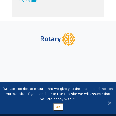
Visa allt
Copyright © Finlands Rotaryservice rf 2026 |
We use cookies to ensure that we give you the best experience on
Medelemsdatabasens datasäkerhetsanvisning
|
our website. If you continue to use this site we will assume that
you are happy with it.
Behandlingen av personuppgifter inom rotaryverksamheten
OK