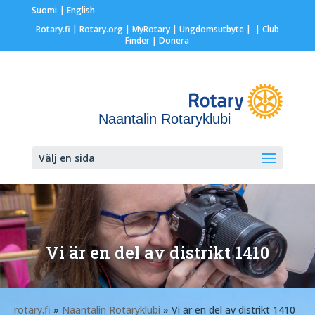
Suomi
English
Rotary.fi
|
Rotary.org
|
MyRotary |
Ungdomsutbyte
|
| Club
Finder
| Donera
Naantalin Rotaryklubi
Välj en sida
Vi är en del av distrikt 1410
rotary.fi
»
Naantalin Rotaryklubi
» Vi är en del av distrikt 1410