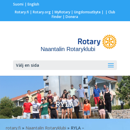
Suomi
English
Rotary.fi
|
Rotary.org
|
MyRotary |
Ungdomsutbyte
|
| Club
Finder
| Donera
Naantalin Rotaryklubi
Välj en sida
RYLA
rotary.fi
»
Naantalin Rotaryklubi
» RYLA –