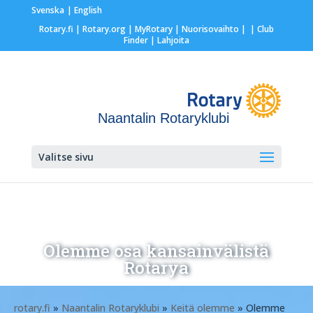
Svenska
English
Rotary.fi
|
Rotary.org
|
MyRotary |
Nuorisovaihto
|
| Club
Finder
| Lahjoita
Naantalin Rotaryklubi
Valitse sivu
Olemme osa kansainvälistä
Rotarya
rotary.fi
»
Naantalin Rotaryklubi
»
Keitä olemme
» Olemme