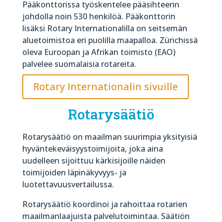
Pääkonttorissa työskentelee pääsihteerin
johdolla noin 530 henkilöä. Pääkonttorin
lisäksi Rotary Internationalilla on seitsemän
aluetoimistoa eri puolilla maapalloa. Zürichissä
oleva Euroopan ja Afrikan toimisto (EAO)
palvelee suomalaisia rotareita.
Rotary Internationalin sivuille
Rotarysäätiö
Rotarysäätiö on maailman suurimpia yksityisiä
hyväntekeväisyystoimijoita, joka aina
uudelleen sijoittuu kärkisijoille näiden
toimijoiden läpinäkyvyys- ja
luotettavuusvertailussa.
Rotarysäätiö koordinoi ja rahoittaa rotarien
maailmanlaajuista palvelutoimintaa. Säätiön