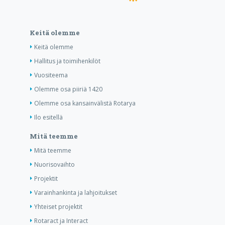
Keitä olemme
Keitä olemme
Hallitus ja toimihenkilöt
Vuositeema
Olemme osa piiriä 1420
Olemme osa kansainvälistä Rotarya
Ilo esitellä
Mitä teemme
Mitä teemme
Nuorisovaihto
Projektit
Varainhankinta ja lahjoitukset
Yhteiset projektit
Rotaract ja Interact