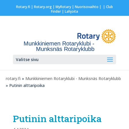
Rotary.fi
|
Rotary.org
|
MyRotary |
Nuorisovaihto
|
| Club
Finder
| Lahjoita
Munkkiniemen Rotaryklubi -
Munksnäs Rotaryklubb
Valitse sivu
rotary.fi
»
Munkkiniemen Rotaryklubi - Munksnäs Rotaryklubb
» Putinin alttaripoika
Putinin alttaripoika