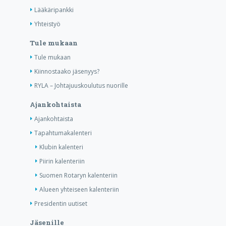
Lääkäripankki
Yhteistyö
Tule mukaan
Tule mukaan
Kiinnostaako jäsenyys?
RYLA – Johtajuuskoulutus nuorille
Ajankohtaista
Ajankohtaista
Tapahtumakalenteri
Klubin kalenteri
Piirin kalenteriin
Suomen Rotaryn kalenteriin
Alueen yhteiseen kalenteriin
Presidentin uutiset
Jäsenille