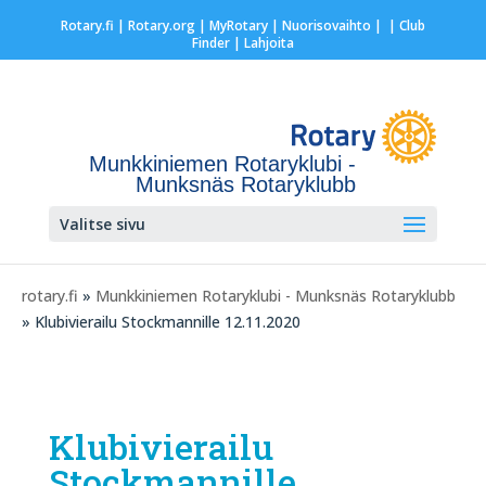
Rotary.fi
|
Rotary.org
|
MyRotary |
Nuorisovaihto
|
| Club
Finder
| Lahjoita
Munkkiniemen Rotaryklubi -
Munksnäs Rotaryklubb
Valitse sivu
rotary.fi
»
Munkkiniemen Rotaryklubi - Munksnäs Rotaryklubb
» Klubivierailu Stockmannille 12.11.2020
Klubivierailu
Stockmannille