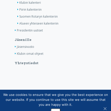
Klubin kalenteri
Piirin kalenteriin
Suomen Rotaryn kalenteriin
Alueen yhteiseen kalenteriin
Presidentin uutiset
Jäsenille
Jäsensivusto
Klubin omat ohjeet
Yhteystiedot
We use cookies to ensure that we give you the best experience on
Copyright © Suomen Rotarypalvelu ry 2026 |
our website. If you continue to use this site we will assume that
Jäsentietojärjestelmän tietosuojaseloste
|
Henkilötietojen
you are happy with it.
käsittely Rotarytoiminnassa