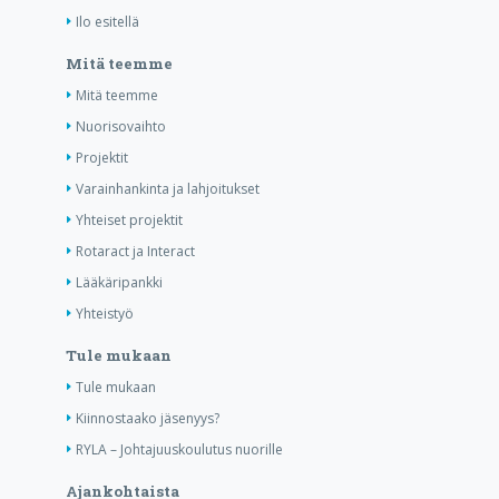
Ilo esitellä
Mitä teemme
Mitä teemme
Nuorisovaihto
Projektit
Varainhankinta ja lahjoitukset
Yhteiset projektit
Rotaract ja Interact
Lääkäripankki
Yhteistyö
Tule mukaan
Tule mukaan
Kiinnostaako jäsenyys?
RYLA – Johtajuuskoulutus nuorille
Ajankohtaista