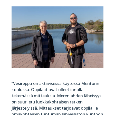
”Vesireppu on aktiivisessa käytössä Meritorin
koulussa. Oppilaat ovat olleet innolla
tekemässä mittauksia. Merenlahden läheisyys
on suuri etu luokkakohtaisen retken
järjestelyissä. Mittaukset tarjoavat oppilaille
omakohtaisen tuntuman lähivesistön kuntoon