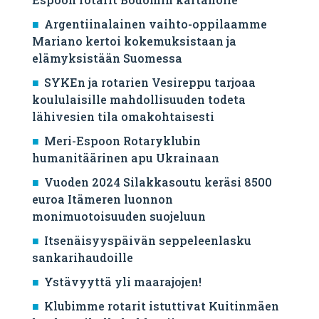
Argentiinalainen vaihto-oppilaamme
Mariano kertoi kokemuksistaan ja
elämyksistään Suomessa
SYKEn ja rotarien Vesireppu tarjoaa
koululaisille mahdollisuuden todeta
lähivesien tila omakohtaisesti
Meri-Espoon Rotaryklubin
humanitäärinen apu Ukrainaan
Vuoden 2024 Silakkasoutu keräsi 8500
euroa Itämeren luonnon
monimuotoisuuden suojeluun
Itsenäisyyspäivän seppeleenlasku
sankarihaudoille
Ystävyyttä yli maarajojen!
Klubimme rotarit istuttivat Kuitinmäen