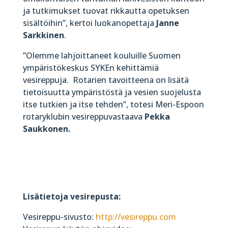
ja tutkimukset tuovat rikkautta opetuksen
sisältöihin”, kertoi luokanopettaja
Janne
Sarkkinen
.
”Olemme lahjoittaneet kouluille Suomen
ympäristökeskus SYKEn kehittämiä
vesireppuja. Rotarien tavoitteena on lisätä
tietoisuutta ympäristöstä ja vesien suojelusta
itse tutkien ja itse tehden”, totesi Meri-Espoon
rotaryklubin vesireppuvastaava
Pekka
Saukkonen.
Lisätietoja vesirepusta:
Vesireppu-sivusto:
http://vesireppu.com