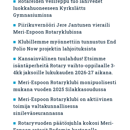
Rotareiden vesireppu tuo lähivedet
luokkahuoneeseen Kyrkslätts
Gymnasiumissa
Piirikuvernööri Jere Jantunen vieraili
Meri-Espoon Rotaryklubissa
Klubillemme myönnettiin tunnustus End
Polio Now projektin lahjoituksista
Kansainvälinen tuulahdus! Etsimme
isäntäperheitä Rotary vaihto-oppilaalle 3-
4kk jaksoille lukukauden 2026-27 aikana.
Meri-Espoon Rotaryklubi monipuolisesti
mukana vuoden 2025 Silakkasoudussa
Meri-Espoon Rotaryklubi on aktiivinen
toimija valtakunnallisessa
sinileväseurannassa
Rotaryvuoden päätösjuhla kokosi Meri-
Espoon rotarit Bodomin kartanolle