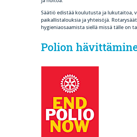
ja hoitoa.
Säätiö edistää koulutusta ja lukutaitoa,
paikallistalouksia ja yhteisöjä. Rotarysä
hygieniaosaamista siellä missä tälle on ta
Polion hävittämin