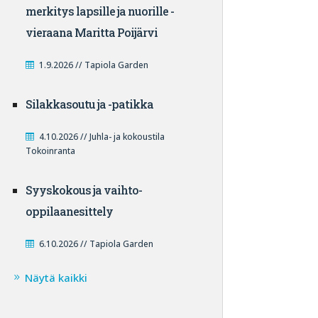
merkitys lapsille ja nuorille -
vieraana Maritta Poijärvi
PYsdfl_w9I2Q/videos
1.9.2026 // Tapiola Garden
Silakkasoutu ja -patikka
4.10.2026 // Juhla- ja kokoustila
Tokoinranta
Syyskokous ja vaihto-
oppilaanesittely
6.10.2026 // Tapiola Garden
Näytä kaikki