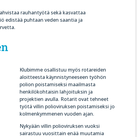
 vahvistaa rauhantyötä sekä kasvattaa
ätiö edistää puhtaan veden saantia ja
rvetta.
en
Klubimme osallistuu myös rotareiden
aloitteesta käynnistyneeseen työhön
polion poistamiseksi maailmasta
henkilökohtaisin lahjoituksin ja
projektien avulla. Rotarit ovat tehneet
työtä villin polioviruksen poistamiseksi jo
kolmenkymmenen vuoden ajan.
Nykyään villin polioviruksen vuoksi
sairastuu vuosittain enää muutamia