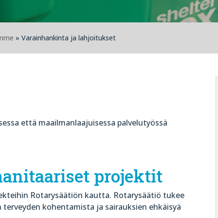
emme
» Varainhankinta ja lahjoitukset
essa että maailmanlaajuisessa palvelutyössä
nitaariset projektit
ekteihin Rotarysäätiön kautta. Rotarysäätiö tukee
ten terveyden kohentamista ja sairauksien ehkäisyä