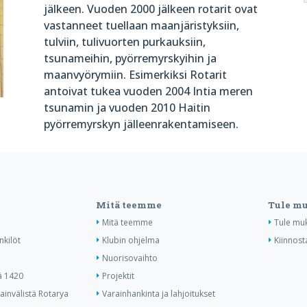
jälkeen. Vuoden 2000 jälkeen rotarit ovat
vastanneet tuellaan maanjäristyksiin,
tulviin, tulivuorten purkauksiin,
tsunameihin, pyörremyrskyihin ja
maanvyörymiin. Esimerkiksi Rotarit
antoivat tukea vuoden 2004 Intia meren
tsunamin ja vuoden 2010 Haitin
pyörremyrskyn jälleenrakentamiseen.
Mitä teemme
Tule m
Mitä teemme
Tule mu
nkilöt
Klubin ohjelma
Kiinnost
Nuorisovaihto
ä 1420
Projektit
invälistä Rotarya
Varainhankinta ja lahjoitukset