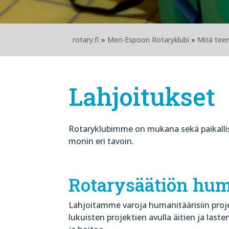
rotary.fi
»
Meri-Espoon Rotaryklubi
»
Mitä te
Lahjoitukset
Rotaryklubimme on mukana sekä paikallis
monin eri tavoin.
Rotarysäätiön huma
Lahjoitamme varoja humanitäärisiin proj
lukuisten projektien avulla äitien ja las