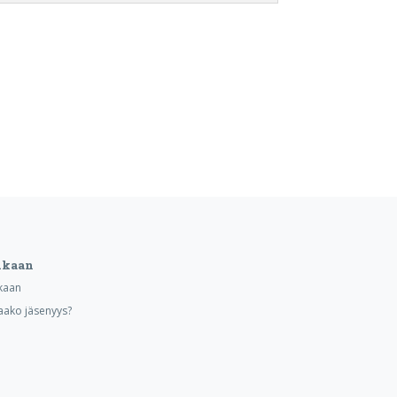
ukaan
kaan
aako jäsenyys?