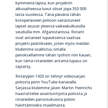
kymmeniä lapsia, kun projektin
alkuvaiheessa luvut olivat jopa 350 000
lasta vuodessa. Tänä päivänä tähän
kotoperäiseen polioon sairastuneet
lapset asuvat yleensä vaikeakulkuisilla
seuduilla mm. Afganistanissa. Rotarit
ovat antaneet lupauksensa saattaa
projekti päätökseen, joten myös meidän
klubimme osallistuu omalla
panoksellamme tähän työhön niin kauan,
kun tämä rotareiden antama lupaus on
täytetty.
Rotarypiiri 1420 on tehnyt videosarjan
poliosta piirin YouTube-kanavalle.
Sarjassa klubimme jäsen Martin Heinrichs
haastattelee asiantuntijoita poliosta ja
rotareiden panostuksesta polion
hävittämiseksi maailmasta.