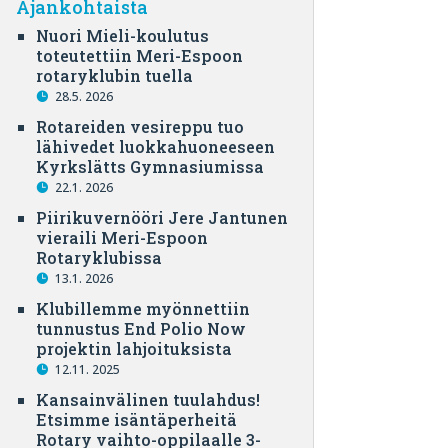
Ajankohtaista
Nuori Mieli-koulutus
toteutettiin Meri-Espoon
rotaryklubin tuella
28.5. 2026
Rotareiden vesireppu tuo
lähivedet luokkahuoneeseen
Kyrkslätts Gymnasiumissa
22.1. 2026
Piirikuvernööri Jere Jantunen
vieraili Meri-Espoon
Rotaryklubissa
13.1. 2026
Klubillemme myönnettiin
tunnustus End Polio Now
projektin lahjoituksista
12.11. 2025
Kansainvälinen tuulahdus!
Etsimme isäntäperheitä
Rotary vaihto-oppilaalle 3-