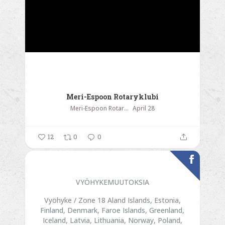
Meri-Espoon Rotaryklubi
Meri-Espoon Rotaryklubi
April 28
12
0
0
VYÖHYKEMUUTOKSIA
Vyöhyke / Zone 18
Aland Islands, Estonia,
Finland, Denmark, Faroe Islands, Greenland,
Iceland, Latvia, Lithuania, Norway, Poland,