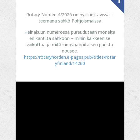
Rotary Norden 4/2026 on nyt luettavissa –
teemana sähkö Pohjoismaissa
Heinäkuun numerossa pureudutaan monelta
eri kantilta sähköön – mihin kaikkeen se
vaikuttaa ja mitä innovaatioita sen parista
nousee.
https://rotarynorden.e-pages.pub/titles/rotar
yfinland/14260
...