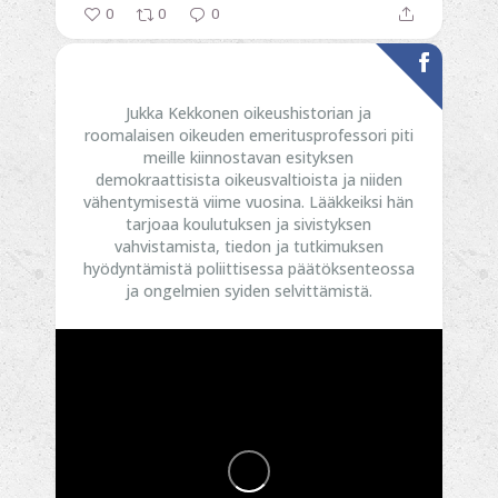
0
0
0
Jukka Kekkonen oikeushistorian ja
roomalaisen oikeuden emeritusprofessori piti
meille kiinnostavan esityksen
demokraattisista oikeusvaltioista ja niiden
vähentymisestä viime vuosina. Lääkkeiksi hän
tarjoaa koulutuksen ja sivistyksen
vahvistamista, tiedon ja tutkimuksen
hyödyntämistä poliittisessa päätöksenteossa
ja ongelmien syiden selvittämistä.