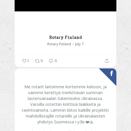
Rotary Finland
Rotary Finland
July 7
1
0
0
Me rotarit laitoimme kortemme kekoon, ja
saimme kerättyä merkittävän summan
lastensairaalan tukemiseksi Ukrainassa.
Varoilla ostettiin kriittisiä lääkkeitä ja
ravintoaineita. Lämmin kiitos kaikille projektin
mahdollistajille rotareille ja Ukrainalaisten
yhdistys Suomessa r.y.lle.❤️🙏