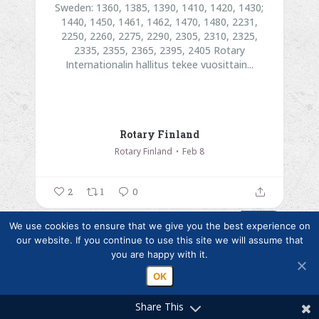
Sweden:
1360, 1385, 1390, 1410, 1420, 1430;
1440, 1450, 1461, 1462, 1470, 1480, 2231,
2250, 2260, 2275, 2290, 2305, 2310, 2325,
2335, 2355, 2365, 2395, 2405
Rotary
Internationalin hallitus tekee vuosittain...
Rotary Finland
Rotary Finland
Feb 8
2
1
0
We use cookies to ensure that we give you the best experience on
our website. If you continue to use this site we will assume that
Jaana Rossi HUR Suomi kertoi
you are happy with it.
lihasvoimaharjoittelun tärkeydestä
OK
toimintakyvylle ja miten ikääntymistä ja sen
tuomaa haurautta voi estää. Esitys inspiroi
Share This
monia klubimme jäseniä liikunnan pariin 💪