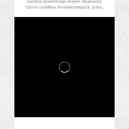
Saimme koskettavan kirjeen Ukrainasta:
”Olette todellisia ihmeidentekijöitä, jotka...