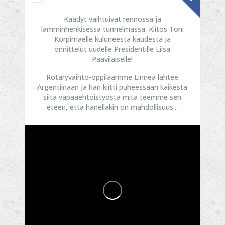
Käädyt vaihtuivat rennossa ja
lämminhenkisessä tunnelmassa. Kiitos Toni
Korpimäelle kuluneesta kaudesta ja
onnittelut uudelle Presidentille Liisa
Paavilaiselle!
Rotaryvaihto-oppilaamme Linnea lähtee
Argentiinaan ja hän kiitti puheessaan kaikesta
siitä vapaaehtoistyöstä mitä teemme sen
eteen, että hänelläkin on mahdollisuus...