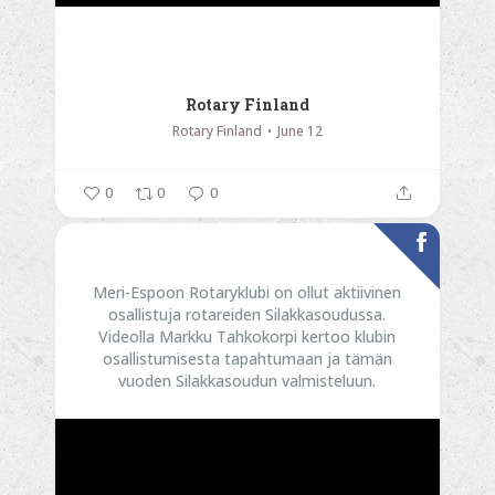
Rotary Finland
Rotary Finland
June 12
0
0
0
Meri-Espoon Rotaryklubi on ollut aktiivinen
osallistuja rotareiden Silakkasoudussa.
Videolla Markku Tahkokorpi kertoo klubin
osallistumisesta tapahtumaan ja tämän
vuoden Silakkasoudun valmisteluun.