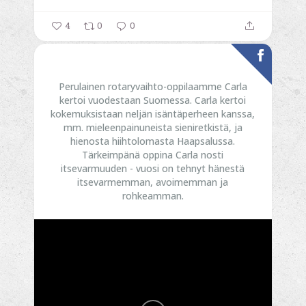
4
0
0
Perulainen rotaryvaihto-oppilaamme Carla
kertoi vuodestaan Suomessa. Carla kertoi
kokemuksistaan neljän isäntäperheen kanssa,
mm. mieleenpainuneista sieniretkistä, ja
hienosta hiihtolomasta Haapsalussa.
Tärkeimpänä oppina Carla nosti
itsevarmuuden - vuosi on tehnyt hänestä
itsevarmemman, avoimemman ja
rohkeamman.