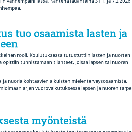
iin vanhempainillassa. Kahtena lauantaina 31.1. ja 7.2.2026
vanhempaa.
tus tuo osaamista lasten ja
seen
eskeinen rooli. Koulutuksessa tutustuttiin lasten ja nuorten
a opittiin tunnistamaan tilanteet, joissa lapsen tai nuoren
ia ja nuoria kohtaavien aikuisten mielenterveysosaamista.
omioimaan arjen vuorovaikutuksessa lapsen ja nuoren tarpe
sesta myönteistä
kivat saaneensa koulutuksesta tarvitsemaansa osaamista ja