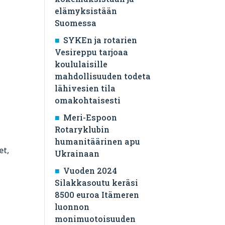
elämyksistään
Suomessa
SYKEn ja rotarien
Vesireppu tarjoaa
koululaisille
mahdollisuuden todeta
lähivesien tila
omakohtaisesti
Meri-Espoon
Rotaryklubin
humanitäärinen apu
et,
Ukrainaan
Vuoden 2024
Silakkasoutu keräsi
8500 euroa Itämeren
luonnon
monimuotoisuuden