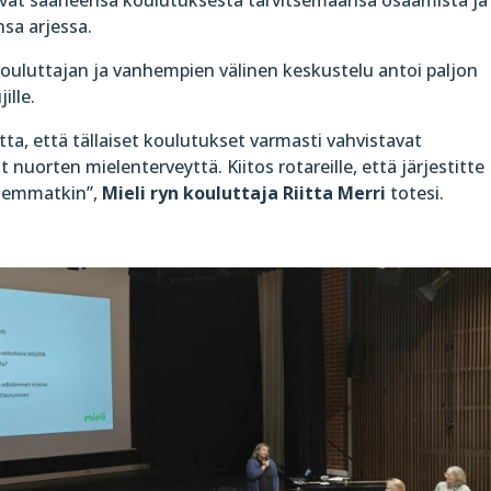
sa arjessa.
Kouluttajan ja vanhempien välinen keskustelu antoi paljon
ille.
tta, että tällaiset koulutukset varmasti vahvistavat
uorten mielenterveyttä. Kiitos rotareille, että järjestitte
nhemmatkin”,
Mieli ryn kouluttaja Riitta Merri
totesi.