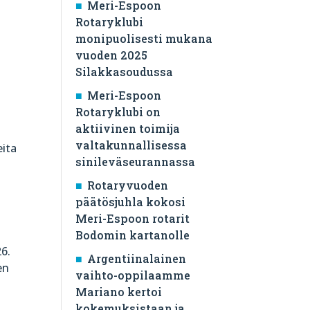
Meri-Espoon
Rotaryklubi
monipuolisesti mukana
vuoden 2025
Silakkasoudussa
Meri-Espoon
Rotaryklubi on
aktiivinen toimija
valtakunnallisessa
eita
sinileväseurannassa
Rotaryvuoden
päätösjuhla kokosi
Meri-Espoon rotarit
Bodomin kartanolle
26.
Argentiinalainen
en
vaihto-oppilaamme
Mariano kertoi
kokemuksistaan ja