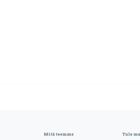
Mitä teemme
Tule m