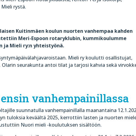
Mieli rystä.
oolaisen Kuitinmäen koulun nuorten vanhempaa kahden
utettiin Meri-Espoon rotaryklubin, kummikoulumme
ja Mieli ry:n yhteistyönä.
tymäpäivälahjavaroistaan. Mieli ry koulutti osallistujat,
Olarin seurakunta antoi tilat ja tarjosi kahvia sekä virvokk
n ensin vanhempainillassa
ltajille suunnatulla vanhempainillalla maanantaina 12.1.20
yn tuloksia keväältä 2025, kerrottiin lasten ja nuorten miel
ustuttiin Nuori mieli -koulutuksen sisältöön.