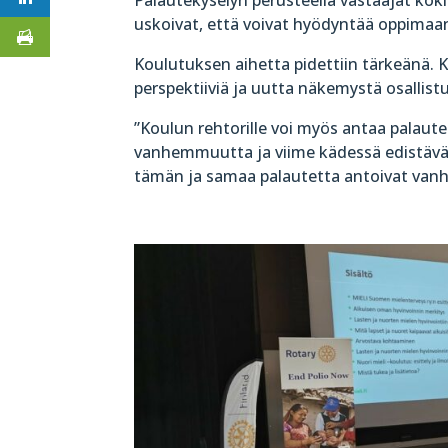
uskoivat, että voivat hyödyntää oppimaan
Koulutuksen aihetta pidettiin tärkeänä. 
perspektiiviä ja uutta näkemystä osallistuj
”Koulun rehtorille voi myös antaa palaute
vanhemmuutta ja viime kädessä edistävät n
tämän ja samaa palautetta antoivat va