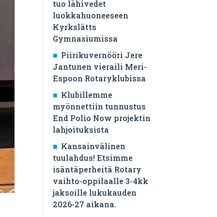
tuo lähivedet
luokkahuoneeseen
Kyrkslätts
Gymnasiumissa
Piirikuvernööri Jere
Jantunen vieraili Meri-
Espoon Rotaryklubissa
Klubillemme
myönnettiin tunnustus
End Polio Now projektin
lahjoituksista
Kansainvälinen
tuulahdus! Etsimme
isäntäperheitä Rotary
vaihto-oppilaalle 3-4kk
jaksoille lukukauden
2026-27 aikana.