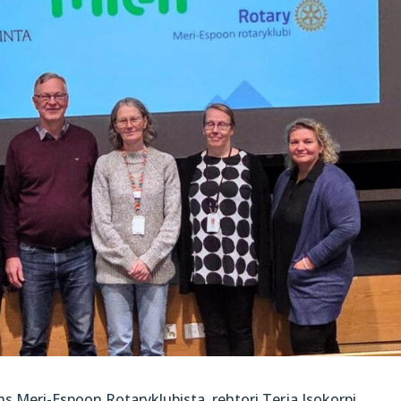
hs Meri-Espoon Rotaryklubista, rehtori Terja Isokorpi,