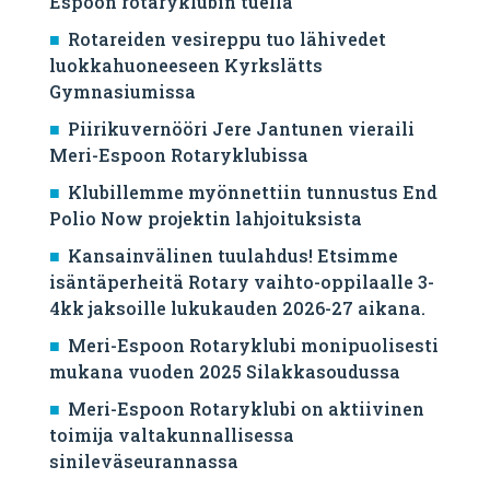
Espoon rotaryklubin tuella
Rotareiden vesireppu tuo lähivedet
luokkahuoneeseen Kyrkslätts
Gymnasiumissa
Piirikuvernööri Jere Jantunen vieraili
Meri-Espoon Rotaryklubissa
Klubillemme myönnettiin tunnustus End
Polio Now projektin lahjoituksista
Kansainvälinen tuulahdus! Etsimme
isäntäperheitä Rotary vaihto-oppilaalle 3-
4kk jaksoille lukukauden 2026-27 aikana.
Meri-Espoon Rotaryklubi monipuolisesti
mukana vuoden 2025 Silakkasoudussa
Meri-Espoon Rotaryklubi on aktiivinen
toimija valtakunnallisessa
sinileväseurannassa