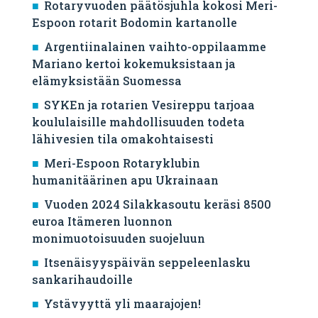
Rotaryvuoden päätösjuhla kokosi Meri-
Espoon rotarit Bodomin kartanolle
Argentiinalainen vaihto-oppilaamme
Mariano kertoi kokemuksistaan ja
elämyksistään Suomessa
SYKEn ja rotarien Vesireppu tarjoaa
koululaisille mahdollisuuden todeta
lähivesien tila omakohtaisesti
Meri-Espoon Rotaryklubin
humanitäärinen apu Ukrainaan
Vuoden 2024 Silakkasoutu keräsi 8500
euroa Itämeren luonnon
monimuotoisuuden suojeluun
Itsenäisyyspäivän seppeleenlasku
sankarihaudoille
Ystävyyttä yli maarajojen!