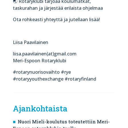
🌏 Rotaryklubi tarjoaa koulumatkat,
taskurahan ja järjestää erilaista ohjelmaa
Ota rohkeasti yhteyttä ja jutellaan lisää!
Liisa Paavilainen
liisa.paavilainen(at)gmail.com
Meri-Espoon Rotaryklubi
#rotarynuorisovaihto #rye
#rotaryyouthexchange #rotaryfinland
Ajankohtaista
Nuori Mieli-koulutus toteutettiin Meri-