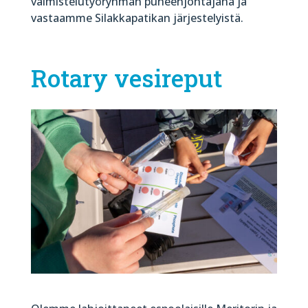
valmistelutyöryhmän puheenjohtajana ja
vastaamme Silakkapatikan järjestelyistä.
Rotary vesireput