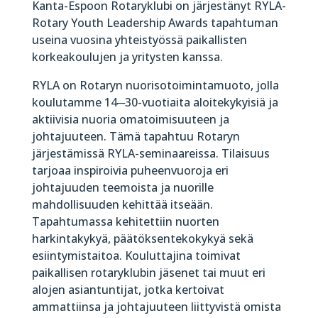
Kanta-Espoon Rotaryklubi on järjestänyt RYLA-
Rotary Youth Leadership Awards tapahtuman
useina vuosina yhteistyössä paikallisten
korkeakoulujen ja yritysten kanssa.
RYLA on Rotaryn nuorisotoimintamuoto, jolla
koulutamme 14─30-vuotiaita aloitekykyisiä ja
aktiivisia nuoria omatoimisuuteen ja
johtajuuteen. Tämä tapahtuu Rotaryn
järjestämissä RYLA-seminaareissa. Tilaisuus
tarjoaa inspiroivia puheenvuoroja eri
johtajuuden teemoista ja nuorille
mahdollisuuden kehittää itseään.
Tapahtumassa kehitettiin nuorten
harkintakykyä, päätöksentekokykyä sekä
esiintymistaitoa. Kouluttajina toimivat
paikallisen rotaryklubin jäsenet tai muut eri
alojen asiantuntijat, jotka kertoivat
ammattiinsa ja johtajuuteen liittyvistä omista