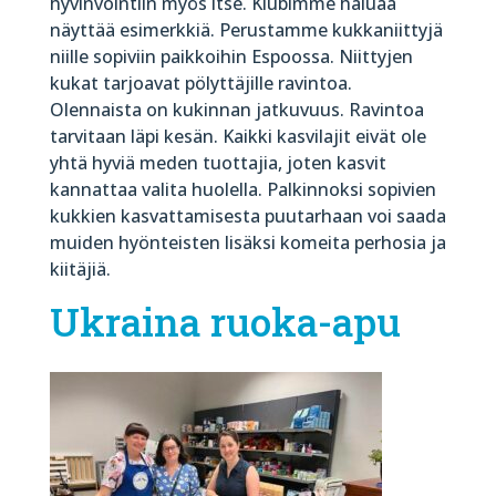
hyvinvointiin myös itse. Klubimme haluaa
näyttää esimerkkiä. Perustamme kukkaniittyjä
niille sopiviin paikkoihin Espoossa. Niittyjen
kukat tarjoavat pölyttäjille ravintoa.
Olennaista on kukinnan jatkuvuus. Ravintoa
tarvitaan läpi kesän. Kaikki kasvilajit eivät ole
yhtä hyviä meden tuottajia, joten kasvit
kannattaa valita huolella. Palkinnoksi sopivien
kukkien kasvattamisesta puutarhaan voi saada
muiden hyönteisten lisäksi komeita perhosia ja
kiitäjiä.
Ukraina ruoka-apu