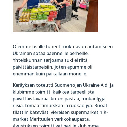
Olemme osallistuneet ruoka-avun antamiseen
Ukrainan sotaa paenneille perheille.
Yhteiskunnan tarjoama tuki ei riitä
päivittäistarpeisiin, joten apumme oli
enemmän kuin paikallaan monelle.
Keräyksen toteutti Suomenojan Ukraine Aid, ja
klubimme toimitti kaikkea tarpeellista
päivittäistavaraa, kuten pastaa, ruokaöljyjä,
riisiä, tomaattimurskaa ja ruokaöljyä. Ruoat
tilattiin kätevästi viereisen supermarketin K-
market Merituulen verkkokaupasta.
Avustuksen toimittivat perille klubimme