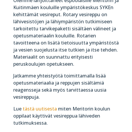
Olemme lahjoittaneet espoolaisille Meritorin ja
Kuitinmäen kouluille ympäristökeskus SYKEn
kehittämät vesireput. Rotary vesireppu on
lähivesistöjen ja lähiympäristön tutkimiseen
tarkoitettu tarvikepaketti sisältäen välineet ja
opetusmateriaalin kouluille. Rotarien
tavoitteena on lisätä tietoisuutta ympäristöstä
ja vesien suojelusta itse tutkien ja itse tehden.
Materiaalit on suunnattu erityisesti
peruskoulujen opetukseen.
Jatkamme yhteistyötä toimittamalla lisää
opetusmateriaalia ja reppujen sisältämiä
reagensseja sekä myös tarvittaessa uusia
vesireppuja.
Lue
tästä uutisesta
miten Meritorin koulun
oppilaat käyttivät vesireppua lähiveden
tutkimuksessa.