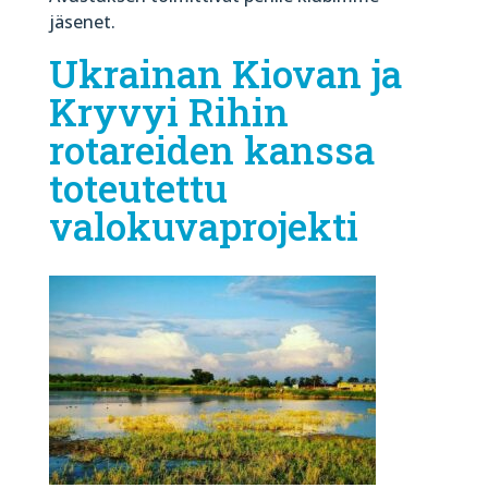
jäsenet.
Ukrainan Kiovan ja
Kryvyi Rihin
rotareiden kanssa
toteutettu
valokuvaprojekti