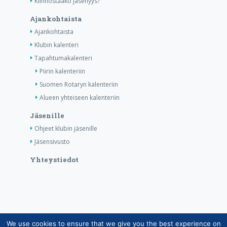
Kiinnostaako jäsenyys?
Ajankohtaista
Ajankohtaista
Klubin kalenteri
Tapahtumakalenteri
Piirin kalenteriin
Suomen Rotaryn kalenteriin
Alueen yhteiseen kalenteriin
Jäsenille
Ohjeet klubin jäsenille
Jäsensivusto
Yhteystiedot
We use cookies to ensure that we give you the best experience on
Copyright © Suomen Rotarypalvelu ry 2026 |