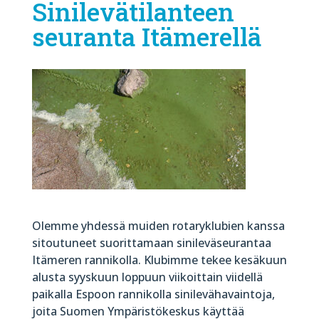
Sinilevätilanteen
seuranta Itämerellä
Olemme yhdessä muiden rotaryklubien kanssa
sitoutuneet suorittamaan sinileväseurantaa
Itämeren rannikolla. Klubimme tekee kesäkuun
alusta syyskuun loppuun viikoittain viidellä
paikalla Espoon rannikolla sinilevähavaintoja,
joita Suomen Ympäristökeskus käyttää