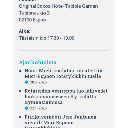
Original Sokos Hotel Tapiola Garden
Tapionaukio 3
02100 Espoo
Aika:
Tiistaisin klo 17.30 - 19.00
Ajankohtaista
Nuori Mieli-koulutus toteutettiin
Meri-Espoon rotaryklubin tuella
28.5. 2026
Rotareiden vesireppu tuo lähivedet
luokkahuoneeseen Kyrkslätts
Gymnasiumissa
22.1. 2026
Piirikuvernööri Jere Jantunen
vieraili Meri-Espoon