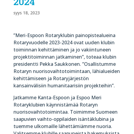
2024
syys 18, 2023
”Meri-Espoon Rotaryklubin painopistealueina
Rotaryvuodelle 2023-2024 ovat uuden klubin
toiminnan kehittäminen ja jo vakiintuneen
projektitoiminnan jatkaminen”, toteaa klubin
presidentti Pekka Saukkonen. ”Osallistumme
Rotaryn nuorisovaihtotoimintaan, lähialueiden
kehittämiseen ja Rotaryjärjestön
kansainvälisiin humanitaarisiin projekteihin”.
Jatkamme Kanta-Espoon ja Espoo Meri
Rotaryklubien käynnistämää Rotaryn
nuorisovaihtotoimintaa. Toimimme Suomeen
saapuvien vaihto-oppilaiden isäntäklubina ja
tuemme ulkomaille lähettämiämme nuoria.
Valitsemme klubille saapuneista hakemuksista