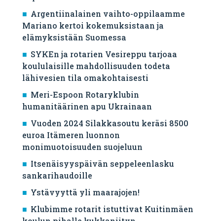
Argentiinalainen vaihto-oppilaamme
Mariano kertoi kokemuksistaan ja
elämyksistään Suomessa
SYKEn ja rotarien Vesireppu tarjoaa
koululaisille mahdollisuuden todeta
lähivesien tila omakohtaisesti
Meri-Espoon Rotaryklubin
humanitäärinen apu Ukrainaan
Vuoden 2024 Silakkasoutu keräsi 8500
euroa Itämeren luonnon
monimuotoisuuden suojeluun
Itsenäisyyspäivän seppeleenlasku
sankarihaudoille
Ystävyyttä yli maarajojen!
Klubimme rotarit istuttivat Kuitinmäen
koulun pihalle kukkaniityn