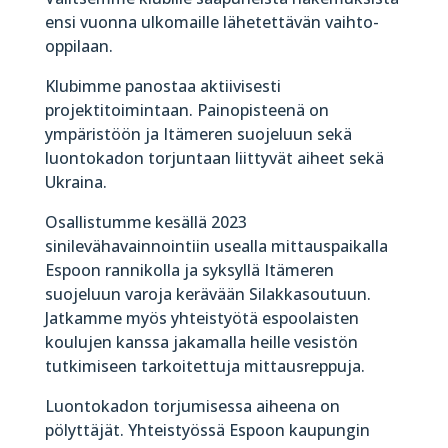
ensi vuonna ulkomaille lähetettävän vaihto-
oppilaan.
Klubimme panostaa aktiivisesti
projektitoimintaan. Painopisteenä on
ympäristöön ja Itämeren suojeluun sekä
luontokadon torjuntaan liittyvät aiheet sekä
Ukraina.
Osallistumme kesällä 2023
sinilevähavainnointiin usealla mittauspaikalla
Espoon rannikolla ja syksyllä Itämeren
suojeluun varoja kerävään Silakkasoutuun.
Jatkamme myös yhteistyötä espoolaisten
koulujen kanssa jakamalla heille vesistön
tutkimiseen tarkoitettuja mittausreppuja.
Luontokadon torjumisessa aiheena on
pölyttäjät. Yhteistyössä Espoon kaupungin