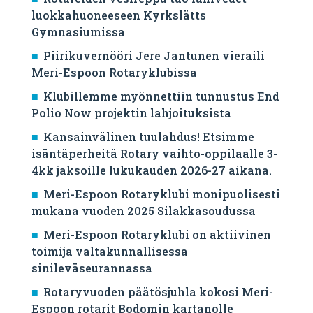
luokkahuoneeseen Kyrkslätts
Gymnasiumissa
Piirikuvernööri Jere Jantunen vieraili
Meri-Espoon Rotaryklubissa
Klubillemme myönnettiin tunnustus End
Polio Now projektin lahjoituksista
Kansainvälinen tuulahdus! Etsimme
isäntäperheitä Rotary vaihto-oppilaalle 3-
4kk jaksoille lukukauden 2026-27 aikana.
Meri-Espoon Rotaryklubi monipuolisesti
mukana vuoden 2025 Silakkasoudussa
Meri-Espoon Rotaryklubi on aktiivinen
toimija valtakunnallisessa
sinileväseurannassa
Rotaryvuoden päätösjuhla kokosi Meri-
Espoon rotarit Bodomin kartanolle