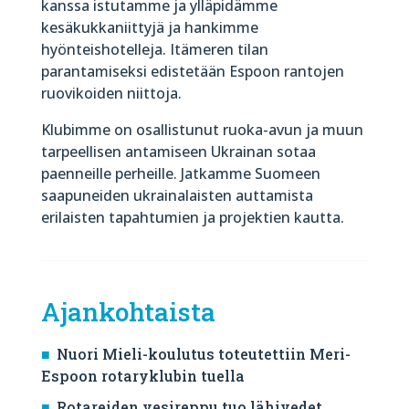
kanssa istutamme ja ylläpidämme
kesäkukkaniittyjä ja hankimme
hyönteishotelleja. Itämeren tilan
parantamiseksi edistetään Espoon rantojen
ruovikoiden niittoja.
Klubimme on osallistunut ruoka-avun ja muun
tarpeellisen antamiseen Ukrainan sotaa
paenneille perheille. Jatkamme Suomeen
saapuneiden ukrainalaisten auttamista
erilaisten tapahtumien ja projektien kautta.
Ajankohtaista
Nuori Mieli-koulutus toteutettiin Meri-
Espoon rotaryklubin tuella
Rotareiden vesireppu tuo lähivedet