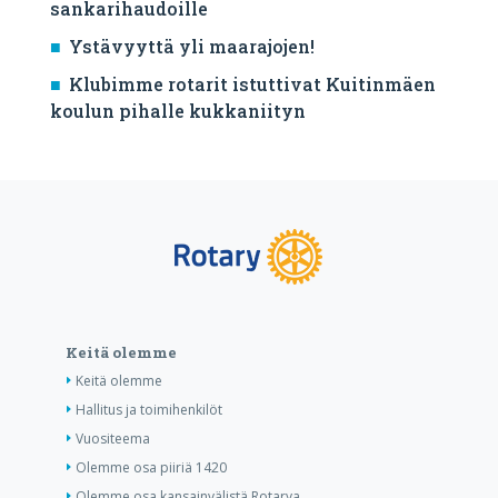
sankarihaudoille
Ystävyyttä yli maarajojen!
Klubimme rotarit istuttivat Kuitinmäen
koulun pihalle kukkaniityn
Keitä olemme
Keitä olemme
Hallitus ja toimihenkilöt
Vuositeema
Olemme osa piiriä 1420
Olemme osa kansainvälistä Rotarya