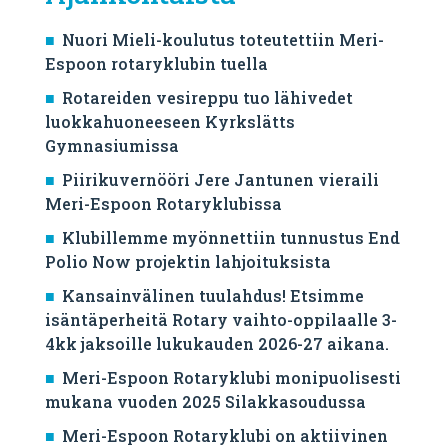
Nuori Mieli-koulutus toteutettiin Meri-
Espoon rotaryklubin tuella
Rotareiden vesireppu tuo lähivedet
luokkahuoneeseen Kyrkslätts
Gymnasiumissa
Piirikuvernööri Jere Jantunen vieraili
Meri-Espoon Rotaryklubissa
Klubillemme myönnettiin tunnustus End
Polio Now projektin lahjoituksista
Kansainvälinen tuulahdus! Etsimme
isäntäperheitä Rotary vaihto-oppilaalle 3-
4kk jaksoille lukukauden 2026-27 aikana.
Meri-Espoon Rotaryklubi monipuolisesti
mukana vuoden 2025 Silakkasoudussa
Meri-Espoon Rotaryklubi on aktiivinen