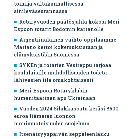
toimija valtakunnallisessa
sinileväseurannassa
Rotaryvuoden päätösjuhla kokosi Meri-
Espoon rotarit Bodomin kartanolle
Argentiinalainen vaihto-oppilaamme
Mariano kertoi kokemuksistaan ja
elämyksistään Suomessa
SYKEn ja rotarien Vesireppu tarjoaa
koululaisille mahdollisuuden todeta
lähivesien tila omakohtaisesti
Meri-Espoon Rotaryklubin
humanitäärinen apu Ukrainaan
Vuoden 2024 Silakkasoutu keräsi 8500
euroa Itämeren luonnon
monimuotoisuuden suojeluun
Itsenäisyyspäivän seppeleenlasku