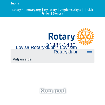
Suomi
Rotary.fi
|
Rotary.org
|
MyRotary |
Ungdomsutbyte
|
| Club
Finder
| Donera
Lovisa Rotaryklubb - Loviisan
Rotaryklubi
Välj en sida
Kom med