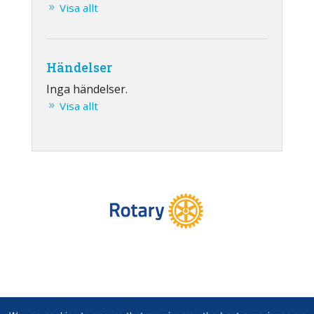
Visa allt
Händelser
Inga händelser.
Visa allt
Copyright © Finlands Rotaryservice rf 2026 |