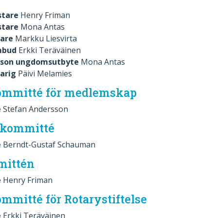
stare
Henry Friman
stare
Mona Antas
nare
Markku Liesvirta
ombud
Erkki Teräväinen
rson ungdomsutbyte
Mona Antas
arig
Päivi Melamies
ommitté för medlemskap
e
Stefan Andersson
ökommitté
e
Berndt-Gustaf Schauman
mittén
e
Henry Friman
mmitté för Rotarystiftelse
e
Erkki Teräväinen