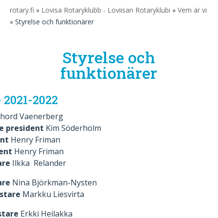
rotary.fi
»
Lovisa Rotaryklubb - Loviisan Rotaryklubi
»
Vem är vi
» Styrelse och funktionärer
Styrelse och
funktionärer
e 2021-2022
hord Vaenerberg
de president
Kim Söderholm
ent
Henry Friman
dent
Henry Friman
are
Ilkka Relander
are
Nina Björkman-Nysten
ästare
Markku Liesvirta
stare
Erkki Heilakka