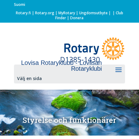
Suomi
Rotary.fi
|
Rotary.org
|
MyRotary |
Ungdomsutbyte
|
| Club
Finder
| Donera
Lovisa Rotaryklubb - Loviisan
Rotaryklubi
Välj en sida
Styrelse och funktionärer