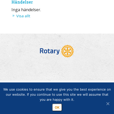
Händelser
Inga händelser.
Visa allt
Copyright © Finlands Rotaryservice rf 2026 |
We use cookies to ensure that we give you the best experience on
Medelemsdatabasens datasäkerhetsanvisning
|
Behandlingen
our website. If you continue to use this site we will assume that
you are happy with it.
av personuppgifter inom rotaryverksamheten
OK