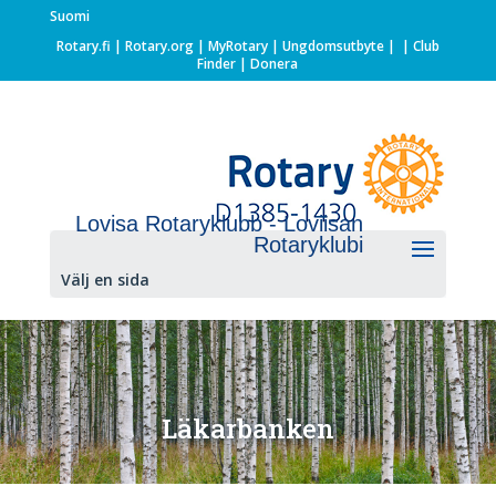
Suomi
Rotary.fi
|
Rotary.org
|
MyRotary |
Ungdomsutbyte
|
| Club
Finder
| Donera
Lovisa Rotaryklubb - Loviisan
Rotaryklubi
Välj en sida
Läkarbanken