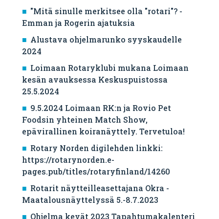
"Mitä sinulle merkitsee olla "rotari"? -
Emman ja Rogerin ajatuksia
Alustava ohjelmarunko syyskaudelle
2024
Loimaan Rotaryklubi mukana Loimaan
kesän avauksessa Keskuspuistossa
25.5.2024
9.5.2024 Loimaan RK:n ja Rovio Pet
Foodsin yhteinen Match Show,
epävirallinen koiranäyttely. Tervetuloa!
Rotary Norden digilehden linkki:
https://rotarynorden.e-
pages.pub/titles/rotaryfinland/14260
Rotarit näytteilleasettajana Okra -
Maatalousnäyttelyssä 5.-8.7.2023
Ohjelma kevät 2023 Tapahtumakalenteri