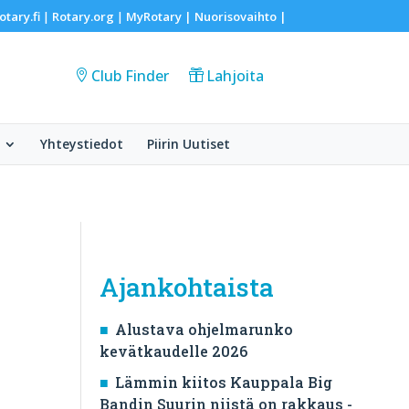
otary.fi
Rotary.org
MyRotary |
Nuorisovaihto
|
|
|
Club Finder
Lahjoita
Yhteystiedot
Piirin Uutiset
Ajankohtaista
Alustava ohjelmarunko
kevätkaudelle 2026
Lämmin kiitos Kauppala Big
Bandin Suurin niistä on rakkaus -