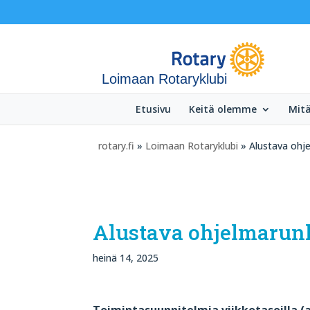
Loimaan Rotaryklubi
Etusivu
Keitä olemme
Mit
rotary.fi
»
Loimaan Rotaryklubi
» Alustava ohj
Alustava ohjelmarun
heinä 14, 2025
Toimintasuunnitelmia viikkotasoilla (