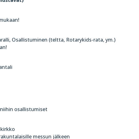
t mukaan!
li, Osallistuminen (teltta, Rotarykids-rata, ym.)
an!
antali
niihin osallistumiset
 kirkko
rakuntalaisille messun jälkeen