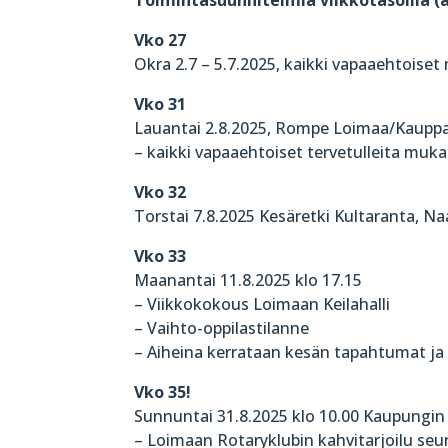
Vko 27
Okra 2.7 – 5.7.2025, kaikki vapaaehtoise
Vko 31
Lauantai 2.8.2025, Rompe Loimaa/Kaupparal
– kaikki vapaaehtoiset tervetulleita muka
Vko 32
Torstai 7.8.2025 Kesäretki Kultaranta, Na
Vko 33
Maanantai 11.8.2025 klo 17.15
– Viikkokokous Loimaan Keilahalli
– Vaihto-oppilastilanne
– Aiheina kerrataan kesän tapahtumat ja 
Vko 35!
Sunnuntai 31.8.2025 klo 10.00 Kaupungin
– Loimaan Rotaryklubin kahvitarjoilu seu