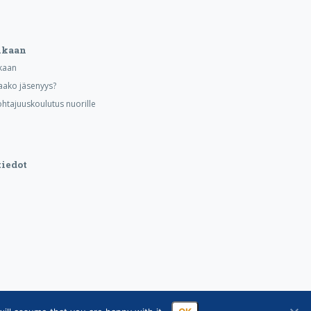
ukaan
kaan
aako jäsenyys?
ohtajuuskoulutus nuorille
iedot