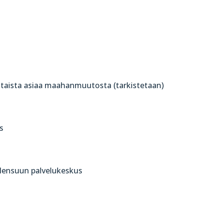
nkohtaista asiaa maahanmuutosta (tarkistetaan)
s
ulensuun palvelukeskus