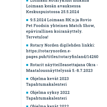
Loimaan Rotaryklubi mukana
Loimaan kesän avauksessa
Keskuspuistossa 25.5.2024
9.5.2024 Loimaan RK:n ja Rovio
Pet Foodsin yhteinen Match Show,
epävirallinen koiranäyttely.
Tervetuloa!
Rotary Norden digilehden linkki:
https://rotarynorden.e-
pages.pub/titles/rotaryfinland/14260
Rotarit näytteilleasettajana Okra -
Maatalousnäyttelyssä 5.-8.7.2023
Ohjelma kevät 2023
Tapahtumakalenteri
Ohjelma syksy 2022
Tapahtumakalenteri
Ohjelma kevät 2022