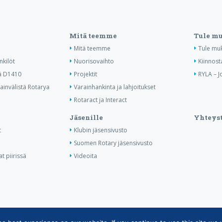
Mitä teemme
Tule m
Mitä teemme
Tule mu
nkilöt
Nuorisovaihto
Kiinnost
ä D1410
Projektit
RYLA – J
invälistä Rotarya
Varainhankinta ja lahjoitukset
Rotaract ja Interact
Jäsenille
Yhteyst
t
Klubin jäsensivusto
Suomen Rotary jäsensivusto
t piirissä
Videoita