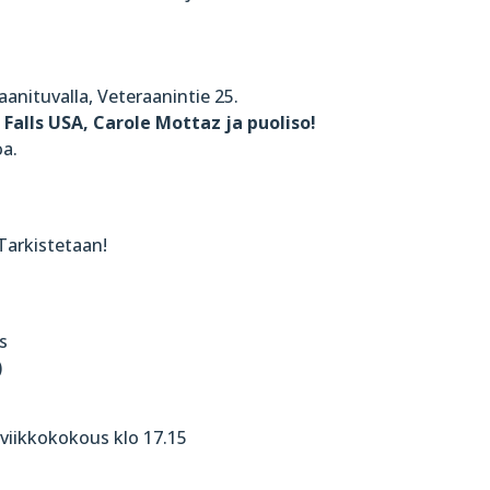
anituvalla, Veteraanintie 25.
 Falls USA, Carole Mottaz ja puoliso!
oa.
 Tarkistetaan!
s
)
 viikkokokous klo 17.15