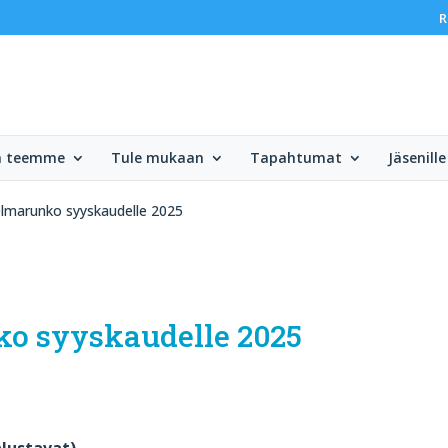
R
ä teemme
Tule mukaan
Tapahtumat
Jäsenille
elmarunko syyskaudelle 2025
ko syyskaudelle 2025
alustavat)