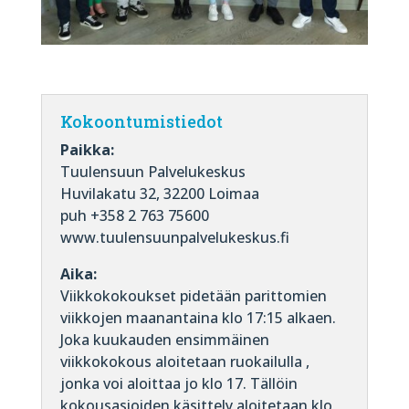
Kokoontumistiedot
Paikka:
Tuulensuun Palvelukeskus
Huvilakatu 32, 32200 Loimaa
puh +358 2 763 75600
www.tuulensuunpalvelukeskus.fi
Aika:
Viikkokokoukset pidetään parittomien
viikkojen maanantaina klo 17:15 alkaen.
Joka kuukauden ensimmäinen
viikkokokous aloitetaan ruokailulla ,
jonka voi aloittaa jo klo 17. Tällöin
kokousasioiden käsittely aloitetaan klo