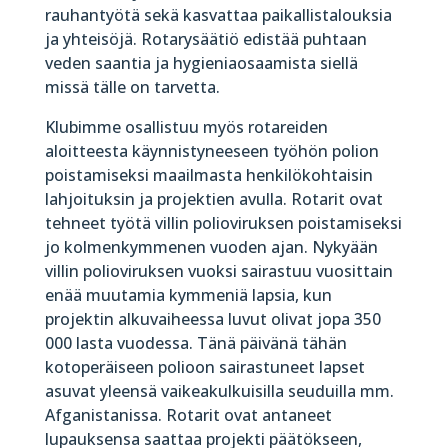
rauhantyötä sekä kasvattaa paikallistalouksia
ja yhteisöjä. Rotarysäätiö edistää puhtaan
veden saantia ja hygieniaosaamista siellä
missä tälle on tarvetta.
Klubimme osallistuu myös rotareiden
aloitteesta käynnistyneeseen työhön polion
poistamiseksi maailmasta henkilökohtaisin
lahjoituksin ja projektien avulla. Rotarit ovat
tehneet työtä villin polioviruksen poistamiseksi
jo kolmenkymmenen vuoden ajan. Nykyään
villin polioviruksen vuoksi sairastuu vuosittain
enää muutamia kymmeniä lapsia, kun
projektin alkuvaiheessa luvut olivat jopa 350
000 lasta vuodessa. Tänä päivänä tähän
kotoperäiseen polioon sairastuneet lapset
asuvat yleensä vaikeakulkuisilla seuduilla mm.
Afganistanissa. Rotarit ovat antaneet
lupauksensa saattaa projekti päätökseen,