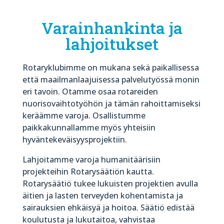
Varainhankinta ja
lahjoitukset
Rotaryklubimme on mukana sekä paikallisessa
että maailmanlaajuisessa palvelutyössä monin
eri tavoin. Otamme osaa rotareiden
nuorisovaihtotyöhön ja tämän rahoittamiseksi
keräämme varoja. Osallistumme
paikkakunnallamme myös yhteisiin
hyväntekeväisyysprojektiin.
Lahjoitamme varoja humanitäärisiin
projekteihin Rotarysäätiön kautta.
Rotarysäätiö tukee lukuisten projektien avulla
äitien ja lasten terveyden kohentamista ja
sairauksien ehkäisyä ja hoitoa. Säätiö edistää
koulutusta ja lukutaitoa, vahvistaa