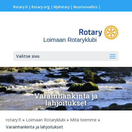
Rotary.fi
|
Rotary.org
|
MyRotary |
Nuorisovaihto
|
Loimaan Rotaryklubi
Valitse sivu
Varainhankinta ja
lahjoitukset
rotary.fi
»
Loimaan Rotaryklubi
»
Mitä teemme
»
Varainhankinta ja lahjoitukset