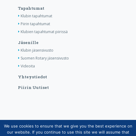
Tapahtumat
Klubin tapahtumat
Piirin tapahtumat
Klubien tapahtumat piirissä
Jäsenille
Klubin jäsensivusto
Suomen Rotary jäsensivusto
Videoita
Yhteystiedot
Piirin Uutiset
We use cookies to ensure that we give you the best experience on
Copyright © Suomen Rotarypalvelu ry 2026 |
our website. If you continue to use this site we will assume that
Jäsentietojärjestelmän tietosuojaseloste
|
Henkilötietojen