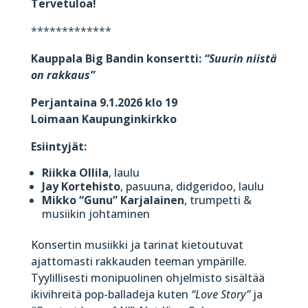
Tervetuloa!
*************
Kauppala Big Bandin konsertti:
“Suurin niistä
on rakkaus”
Perjantaina 9.1.2026 klo 19
Loimaan Kaupunginkirkko
Esiintyjät:
Riikka Ollila
, laulu
Jay Kortehisto
, pasuuna, didgeridoo, laulu
Mikko “Gunu” Karjalainen
, trumpetti &
musiikin johtaminen
Konsertin musiikki ja tarinat kietoutuvat
ajattomasti rakkauden teeman ympärille.
Tyylillisesti monipuolinen ohjelmisto sisältää
ikivihreitä pop-balladeja kuten
“Love Story”
ja