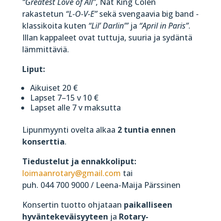
“Greatest Love of All”
, Nat King Colen
rakastetun
“L-O-V-E”
sekä svengaavia big band -
klassikoita kuten
“Lil’ Darlin’”
ja
“April in Paris”
.
Illan kappaleet ovat tuttuja, suuria ja sydäntä
lämmittäviä.
Liput:
Aikuiset 20 €
Lapset 7–15 v 10 €
Lapset alle 7 v maksutta
Lipunmyynti ovelta alkaa
2 tuntia ennen
konserttia
.
Tiedustelut ja ennakkoliput:
loimaanrotary@gmail.com
tai
puh. 044 700 9000 / Leena-Maija Pärssinen
Konsertin tuotto ohjataan
paikalliseen
hyväntekeväisyyteen
ja
Rotary-