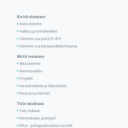
Keitä olemme
Keitä olemme
Hallitus ja toimihenkilöt
Olemme osa piiriä D1410
Olemme osa kansainvälistä Rotarya
Mitä teemme
Mitä teemme
Nuorisovaihto
Projektit
Varainhankinta ja lahjoitukset
Rotaract ja Interact
Tule mukaan
Tule mukaan
Kiinnostaako jäsenyys?
RYLA – Johtajuuskoulutus nuorille