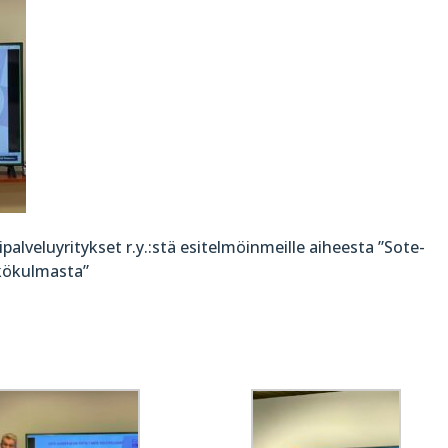
lveluyritykset r.y.:stä esitelmöinmeille aiheesta ”Sote-
äkökulmasta”