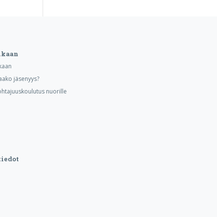
ukaan
kaan
aako jäsenyys?
ohtajuuskoulutus nuorille
iedot