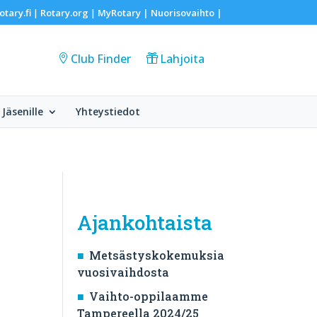
otary.fi
Rotary.org
MyRotary |
Nuorisovaihto
|
|
|
Club Finder
Lahjoita
Jäsenille
Yhteystiedot
Ajankohtaista
Metsästyskokemuksia
vuosivaihdosta
Vaihto-oppilaamme
Tampereella 2024/25