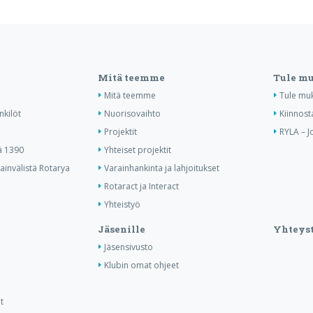
Mitä teemme
Tule m
Mitä teemme
Tule mu
nkilöt
Nuorisovaihto
Kiinnost
Projektit
RYLA – J
ä 1390
Yhteiset projektit
invälistä Rotarya
Varainhankinta ja lahjoitukset
Rotaract ja Interact
Yhteistyö
Jäsenille
Yhteyst
Jäsensivusto
Klubin omat ohjeet
t