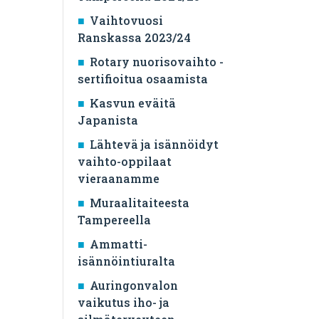
Vaihtovuosi
Ranskassa 2023/24
Rotary nuorisovaihto -
sertifioitua osaamista
Kasvun eväitä
Japanista
Lähtevä ja isännöidyt
vaihto-oppilaat
vieraanamme
Muraalitaiteesta
Tampereella
Ammatti-
isännöintiuralta
Auringonvalon
vaikutus iho- ja