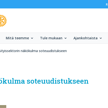
R
Mitä teemme
Tule mukaan
Ajankohtaista
sityissektorin näkökulma soteuudistukseen
kökulma soteuudistukseen