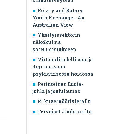
silmäterveyteen
Rotary and Rotary
Youth Exchange - An
Australian View
Yksityissektorin
näkökulma
soteuudistukseen
Virtuaalitodellisuus ja
digitaalisuus
psykiatrisessa hoidossa
Perinteinen Lucia-
juhla ja joululounas
RI kuvernöörivierailu
Terveiset Joulutorilta