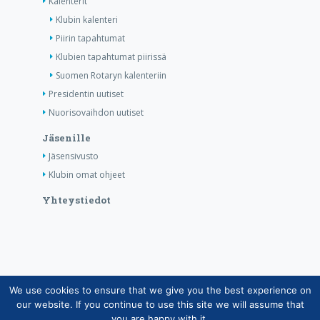
Kalenterit
Klubin kalenteri
Piirin tapahtumat
Klubien tapahtumat piirissä
Suomen Rotaryn kalenteriin
Presidentin uutiset
Nuorisovaihdon uutiset
Jäsenille
Jäsensivusto
Klubin omat ohjeet
Yhteystiedot
We use cookies to ensure that we give you the best experience on
Copyright © Suomen Rotarypalvelu ry 2026 |
our website. If you continue to use this site we will assume that
Jäsentietojärjestelmän tietosuojaseloste
|
Henkilötietojen
you are happy with it.