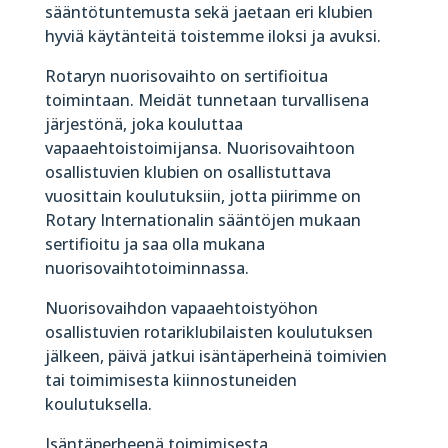
sääntötuntemusta sekä jaetaan eri klubien
hyviä käytänteitä toistemme iloksi ja avuksi.
Rotaryn nuorisovaihto on sertifioitua
toimintaan. Meidät tunnetaan turvallisena
järjestönä, joka kouluttaa
vapaaehtoistoimijansa. Nuorisovaihtoon
osallistuvien klubien on osallistuttava
vuosittain koulutuksiin, jotta piirimme on
Rotary Internationalin sääntöjen mukaan
sertifioitu ja saa olla mukana
nuorisovaihtotoiminnassa.
Nuorisovaihdon vapaaehtoistyöhon
osallistuvien rotariklubilaisten koulutuksen
jälkeen, päivä jatkui isäntäperheinä toimivien
tai toimimisesta kiinnostuneiden
koulutuksella.
Isäntäperheenä toimimisesta,