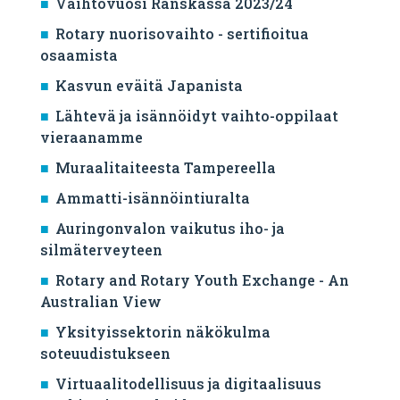
Vaihtovuosi Ranskassa 2023/24
Rotary nuorisovaihto - sertifioitua
osaamista
Kasvun eväitä Japanista
Lähtevä ja isännöidyt vaihto-oppilaat
vieraanamme
Muraalitaiteesta Tampereella
Ammatti-isännöintiuralta
Auringonvalon vaikutus iho- ja
silmäterveyteen
Rotary and Rotary Youth Exchange - An
Australian View
Yksityissektorin näkökulma
soteuudistukseen
Virtuaalitodellisuus ja digitaalisuus