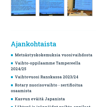
Ajankohtaista
Metsästyskokemuksia vuosivaihdosta
Vaihto-oppilaamme Tampereella
2024/25
Vaihtovuosi Ranskassa 2023/24
Rotary nuorisovaihto - sertifioitua
osaamista
Kasvun eväitä Japanista
Lähtevä ja isännöidyt vaihto-oppilaat